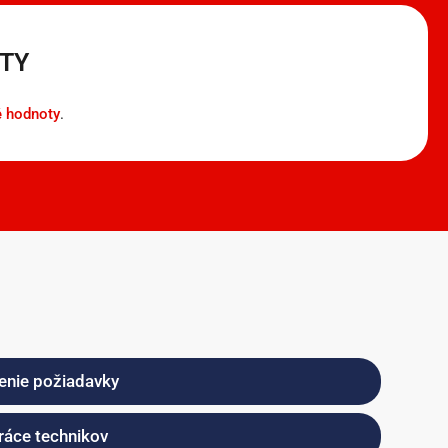
TY
é hodnoty
.
senie požiadavky
práce technikov