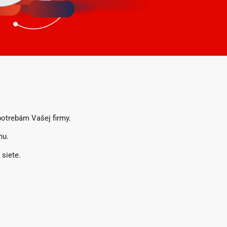
potrebám Vašej firmy.
mu.
 siete.