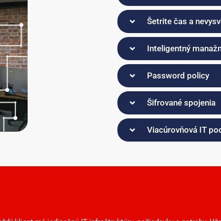
Šetrite čas a nevysv
Inteligentný manaž
Password policy
Šifrované spojenia
Viacúrovňová IT po