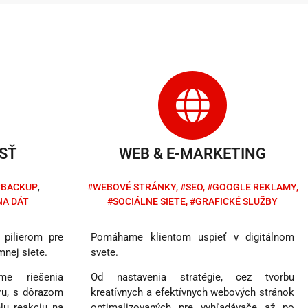
SŤ
WEB & E-MARKETING
#BACKUP
,
#WEBOVÉ STRÁNKY, #SEO, #GOOGLE REKLAMY,
A DÁT
#SOCIÁLNE SIETE, #GRAFICKÉ SLUŽBY
 pilierom pre
Pomáhame klientom uspieť v digitálnom
mnej siete.
svete.
me riešenia
Od nastavenia stratégie, cez tvorbu
ru, s dôrazom
kreatívnych a efektívnych webových stránok
hlu reakciu na
optimalizovaných pre vyhľadávače až po