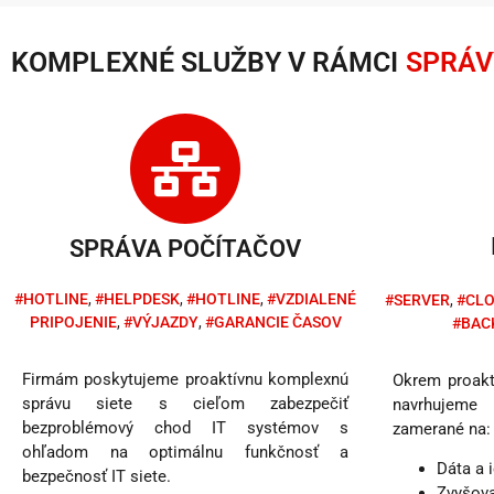
KOMPLEXNÉ SLUŽBY V RÁMCI
SPRÁV
SPRÁVA POČÍTAČOV
#HOTLINE
,
#HELPDESK
,
#HOTLINE
,
#VZDIALENÉ
#SERVER
,
#CL
PRIPOJENIE
,
#VÝJAZDY
,
#GARANCIE ČASOV
#BAC
Firmám poskytujeme proaktívnu komplexnú
Okrem proaktí
správu siete s cieľom zabezpečiť
navrhujeme 
bezproblémový chod IT systémov s
zamerané na:
ohľadom na optimálnu funkčnosť a
Dáta a 
bezpečnosť IT siete.
Zvyšova