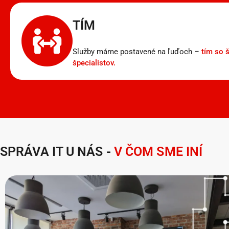
TÍM
Služby máme postavené na ľuďoch –
tím so 
špecialistov.
SPRÁVA IT U NÁS -
V ČOM SME INÍ