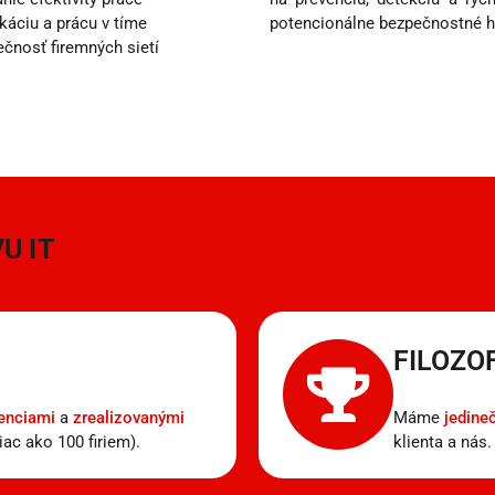
áciu a prácu v tíme
potencionálne bezpečnostné 
ečnosť firemných sietí
U IT
FILOZO
renciami
a
zrealizovanými
Máme
jedine
ac ako 100 firiem).
klienta a nás.