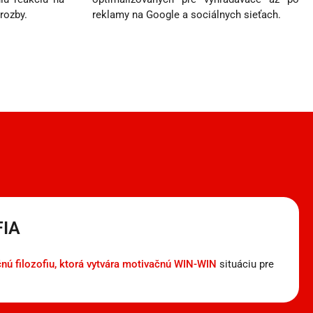
hrozby.
reklamy na Google a sociálnych sieťach.
FIA
čnú filozofiu, ktorá vytvára motivačnú WIN-WIN
situáciu pre