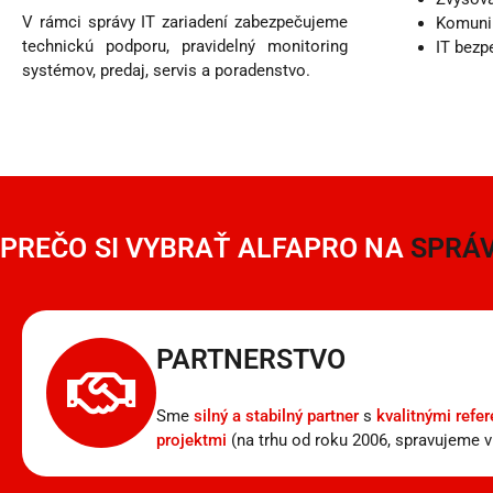
V rámci správy IT zariadení zabezpečujeme
Komunik
technickú podporu, pravidelný monitoring
IT bezp
systémov, predaj, servis a poradenstvo.
PREČO SI VYBRAŤ ALFAPRO NA
SPRÁV
PARTNERSTVO
Sme
silný a stabilný partner
s
kvalitnými refe
projektmi
(na trhu od roku 2006, spravujeme vi