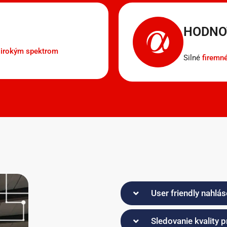
HODNO
širokým spektrom
Silné
firemn
User friendly nahlá
Sledovanie kvality 