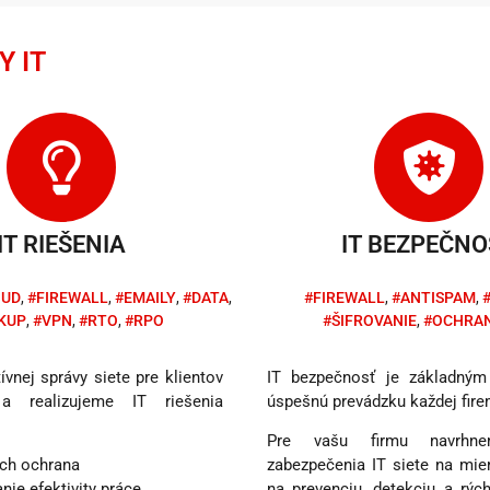
Y IT
IT RIEŠENIA
IT BEZPEČNO
OUD
,
#FIREWALL
,
#EMAILY
,
#DATA
,
#FIREWALL
,
#ANTISPAM
,
KUP
,
#VPN
,
#RTO
,
#RPO
#ŠIFROVANIE
,
#OCHRAN
vnej správy siete pre klientov
IT bezpečnosť je základným
a realizujeme IT riešenia
úspešnú prevádzku každej fire
Pre vašu firmu navrhne
ich ochrana
zabezpečenia IT siete na mie
nie efektivity práce
na prevenciu, detekciu a rýc