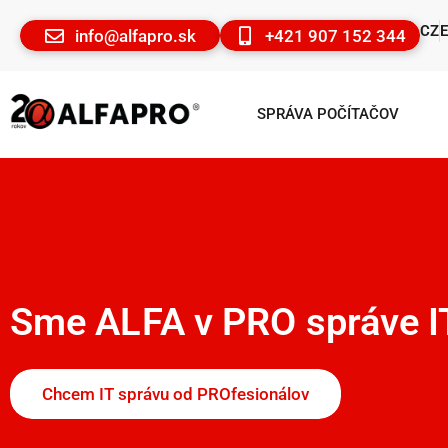
CZ
info@alfapro.sk
+421 907 152 344
SPRÁVA POČÍTAČOV
Sme ALFA v PRO správe I
Chcem IT správu od PROfesionálov