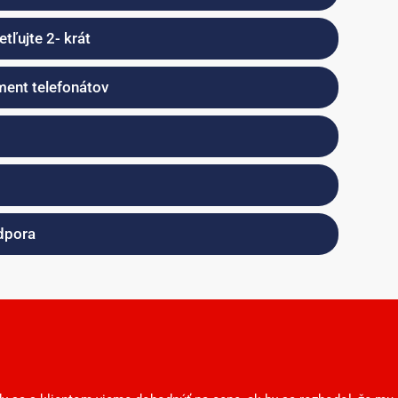
etľujte 2- krát
ment telefonátov
dpora