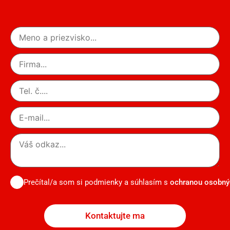
Prečítal/a som si podmienky a súhlasím s
ochranou osobný
Kontaktujte ma