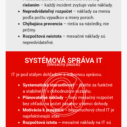
riešením
– každý incident zvyšuje vaše náklady.
Nepredvídateľný rozpočet
– náklady sa menia
podľa počtu výpadkov a miery porúch.
Chýbajúca prevencia
– riešia sa následky, nie
príčiny.
Rozpočtová neistota
– mesačné náklady sú
nepredvídateľné.
SYSTÉMOVÁ SPRÁVA IT
(Mesačný paušál)
IT je pod stálym dohľadom a odbornou správou.
Systematická starostlivosť
– platíte za funkčné
a stabilné IT v dohodnutom rozsahu.
Plánovateľné náklady
– fixný mesačný rozpočet
bez ohľadu na počet zásahov v rámci dohody.
Motivácia k prevencii –
bezporuchový chod IT je
najefektívnejší stav.
Rozpočtová istota –
mesačné náklady na IT sú