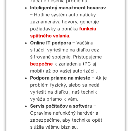
začatie riešenia problému.
Inteligentný manažment hovorov
– Hotline systém automaticky
zaznamenáva hovory, generuje
požiadavky a ponúka
funkciu
spätného volania
.
Online IT podpora
– Väčšinu
situácií vyriešime na diaľku cez
šifrované spojenie. Pristupujeme
bezpečne
k zariadeniu (PC aj
mobil) až po vašej autorizácii.
Podpora priamo na mieste
– Ak je
problém fyzický, alebo sa nedá
vyriešiť na diaľku , náš technik
vyráža priamo k vám.
Servis počítačov a softvéru
–
Opravíme nefunkčný hardvér a
zabezpečíme, aby technika opäť
slúžila vášmu biznisu.