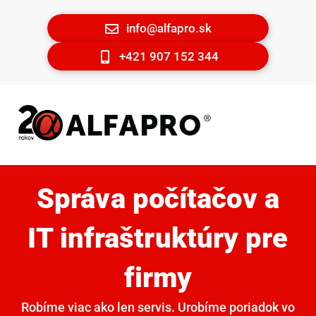
info@alfapro.sk
+421 907 152 344
Správa počítačov a
IT infraštruktúry pre
firmy
Robíme viac ako len servis. Urobíme poriadok vo