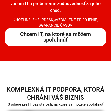
vašom IT a preberieme
zodpovednosť
za jeho
chod.
#HOTLINE
,
#HELPDESK
,
#VZDIALENÉ PRIPOJENIE
,
#GARANCIE ČASOV
Chcem IT, na ktoré sa môžem
spoľahnúť
KOMPLEXNÁ IT PODPORA, KTORÁ
CHRÁNI VÁŠ BIZNIS
3 piliere pre IT bez starostí, na ktoré sa môžete spoľahnúť