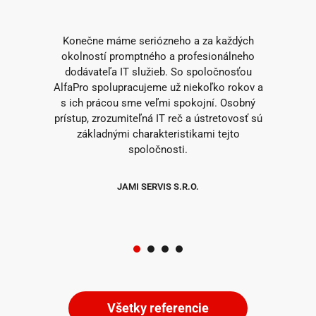
Konečne máme seriózneho a za každých
okolností promptného a profesionálneho
dodávateľa IT služieb. So spoločnosťou
AlfaPro spolupracujeme už niekoľko rokov a
s ich prácou sme veľmi spokojní. Osobný
prístup, zrozumiteľná IT reč a ústretovosť sú
základnými charakteristikami tejto
spoločnosti.
JAMI SERVIS S.R.O.
1
2
3
4
Všetky referencie