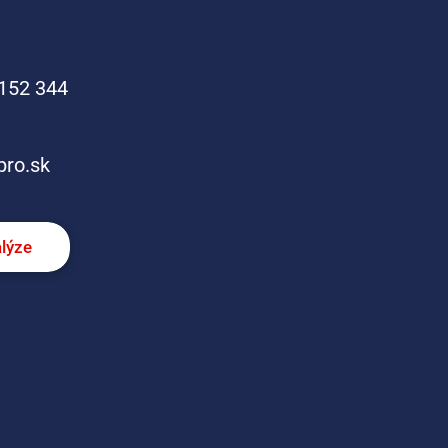
152 344
pro.sk
alýze