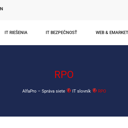
EN
IT RIEŠENIA
IT BEZPEČNOSŤ
WEB & EMARKET
RPO
AlfaPro – Správa siete
IT slovník
RPO