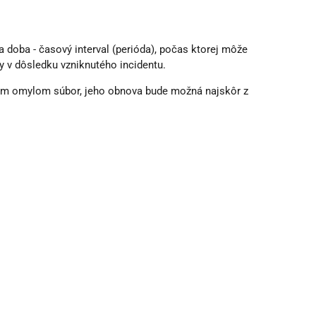
a doba - časový interval (perióda), počas ktorej môže
by v dôsledku vzniknutého incidentu.
ažem omylom súbor, jeho obnova bude možná najskôr z