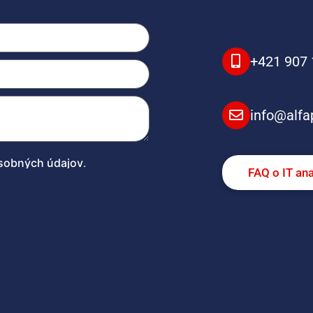
+421 907 
info@alfa
sobných údajov
.
FAQ o IT an