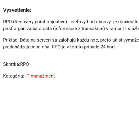
Vysvetlenie:
RPO (Recovery point objective) - cieľový bod obnovy- je maximáln
prísť organizácia o dáta (informácie z transakcie) v rámci IT služ
Príklad: Dáta na serveri sa zálohujú každú noc, preto ak si vym
predchádzajúceho dňa. RPO je v tomto prípade 24 hod.
Skratka:
RPO
Kategória:
IT manažment