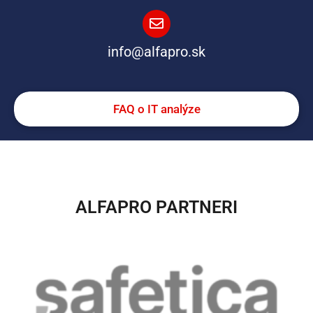
info@alfapro.sk
FAQ o IT analýze
ALFAPRO PARTNERI​