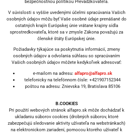
bezpečnostnou politikou Prevádzkovateľa.
V súvislosti s vyššie uvedenými účelmi spracúvania Vašich
osobných údajov môžu byť Vaše osobné údaje prenášané do
ostatných krajín Európskej únie vrátane krajiny sídla
sprostredkovateľa, ktoré sa v zmysle Zákona považujú za
členské štáty Európskej únie.
Požiadavky týkajúce sa poskytnutia informácií, zmeny
osobných údajov a odvolania súhlasu so spracúvaním
Vašich osobných údajov môžete kedykoľvek adresovať:
e-mailom na adresu:
alfapro@alfapro.sk
telefonicky na telefónnom čísle: +421907152344
poštou na adresu: Znievska 19, Bratislava 85106
B.COOKIES
Pri použití webových stránok alfapro.sk môže dochádzať k
ukladaniu súborov cookies (drobných súborov, ktoré
zabezpečujú sledovanie aktivity užívateľa na webstránkach)
na elektronickom zariadení, pomocou ktorého užívateľ k