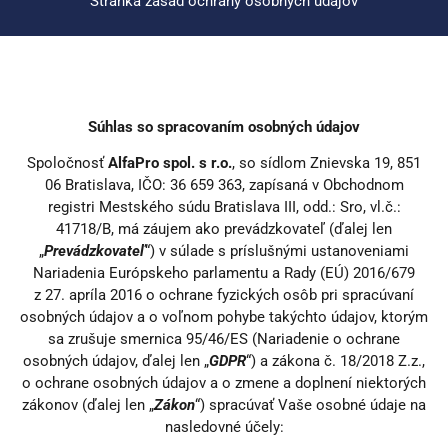
Stránka zásad ochrany osobných údajov
Súhlas so spracovaním osobných údajov
Spoločnosť
AlfaPro spol. s r.o.
, so sídlom Znievska 19, 851
06 Bratislava, IČO: 36 659 363, zapísaná v Obchodnom
registri Mestského súdu Bratislava III, odd.: Sro, vl.č.:
41718/B, má záujem ako prevádzkovateľ (ďalej len
„
Prevádzkovateľ
“) v súlade s príslušnými ustanoveniami
Nariadenia Európskeho parlamentu a Rady (EÚ) 2016/679
z 27. apríla 2016 o ochrane fyzických osôb pri spracúvaní
osobných údajov a o voľnom pohybe takýchto údajov, ktorým
sa zrušuje smernica 95/46/ES (Nariadenie o ochrane
osobných údajov, ďalej len „
GDPR
“) a zákona č. 18/2018 Z.z.,
o ochrane osobných údajov a o zmene a doplnení niektorých
zákonov (ďalej len „
Zákon
“) spracúvať Vaše osobné údaje na
nasledovné účely: