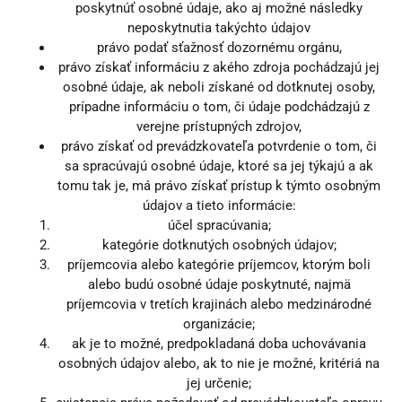
poskytnúť osobné údaje, ako aj možné následky
neposkytnutia takýchto údajov
právo podať sťažnosť dozornému orgánu,
právo získať informáciu z akého zdroja pochádzajú jej
osobné údaje, ak neboli získané od dotknutej osoby,
prípadne informáciu o tom, či údaje podchádzajú z
verejne prístupných zdrojov,
právo získať od prevádzkovateľa potvrdenie o tom, či
sa spracúvajú osobné údaje, ktoré sa jej týkajú a ak
tomu tak je, má právo získať prístup k týmto osobným
údajov a tieto informácie:
účel spracúvania;
kategórie dotknutých osobných údajov;
príjemcovia alebo kategórie príjemcov, ktorým boli
alebo budú osobné údaje poskytnuté, najmä
príjemcovia v tretích krajinách alebo medzinárodné
organizácie;
ak je to možné, predpokladaná doba uchovávania
osobných údajov alebo, ak to nie je možné, kritériá na
jej určenie;