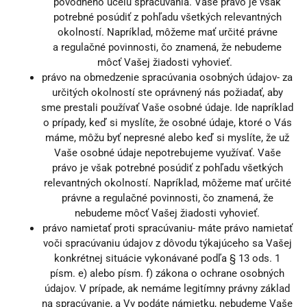
pôvodného účelu spracúvania. Vaše právo je však
potrebné posúdiť z pohľadu všetkých relevantných
okolností. Napríklad, môžeme mať určité právne
a regulačné povinnosti, čo znamená, že nebudeme
môcť Vašej žiadosti vyhovieť.
právo na obmedzenie spracúvania osobných údajov- za
určitých okolností ste oprávnený nás požiadať, aby
sme prestali používať Vaše osobné údaje. Ide napríklad
o prípady, keď si myslíte, že osobné údaje, ktoré o Vás
máme, môžu byť nepresné alebo keď si myslíte, že už
Vaše osobné údaje nepotrebujeme využívať. Vaše
právo je však potrebné posúdiť z pohľadu všetkých
relevantných okolností. Napríklad, môžeme mať určité
právne a regulačné povinnosti, čo znamená, že
nebudeme môcť Vašej žiadosti vyhovieť.
právo namietať proti spracúvaniu- máte právo namietať
voči spracúvaniu údajov z dôvodu týkajúceho sa Vašej
konkrétnej situácie vykonávané podľa § 13 ods. 1
písm. e) alebo písm. f) zákona o ochrane osobných
údajov. V prípade, ak nemáme legitímny právny základ
na spracúvanie, a Vy podáte námietku, nebudeme Vaše