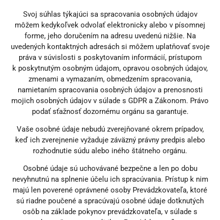
Svoj súhlas týkajúci sa spracovania osobných údajov
môžem kedykoľvek odvolať elektronicky alebo v písomnej
forme, jeho doručením na adresu uvedenú nižšie. Na
uvedených kontaktných adresách si môžem uplatňovať svoje
práva v súvislosti s poskytovaním informácií, prístupom
k poskytnutým osobným údajom, opravou osobných údajov,
zmenami a vymazaním, obmedzením spracovania,
namietaním spracovania osobných údajov a prenosnosti
mojich osobných údajov v súlade s GDPR a Zákonom. Právo
podať sťažnosť dozornému orgánu sa garantuje.
Vaše osobné údaje nebudú zverejňované okrem prípadov,
keď ich zverejnenie vyžaduje záväzný právny predpis alebo
rozhodnutie súdu alebo iného štátneho orgánu.
Osobné údaje sú uchovávané bezpečne a len po dobu
nevyhnutnú na splnenie účelu ich spracúvania. Prístup k nim
majú len poverené oprávnené osoby Prevádzkovateľa, ktoré
sú riadne poučené a spracúvajú osobné údaje dotknutých
osôb na základe pokynov prevádzkovateľa, v súlade s