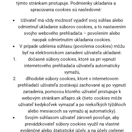
týmto stránkam pristupuje. Podmienky ukladania a
spracúvania cookies sú nasledovné:
Užívateľ má vždy možnosť vyjadriť svoj súhlas alebo
odmietnuť ukladanie súborov cookies, a to nastavením
svojho webového prehliadača – povolením alebo
naopak odmietnutím ukladania cookies.
V prípade udelenia súhlasu (povolenia cookies) môžu
byť na elektronickom zariadení užívateľa ukladané:
dočasné súbory cookies, ktoré sa pri vypnutí
internetového prehliadača užívateľa automaticky
vymažú,
dlhodobé súbory cookies, ktoré v internetovom
prehliadači užívateľa zostávajú zachované aj po vypnutí
zariadenia, pomocou ktorého užívateľ pristupuje k
webovým stránkam alfapro.sk (tieto cookies môže
užívateľ kedykoľvek vymazať a po niekoľkých týždňoch
alebo mesiacoch sa vymažú aj automaticky).
Svojím súhlasom užívateľ zároveň povoľuje, aby
prevádzkovateľ súbory cookies využil na vlastné
evidenčné alebo štatistické účely, a na účely cielenej