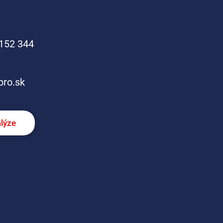
152 344
pro.sk
alýze