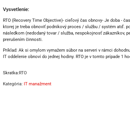
Vysvetlenie:
RTO (Recovery Time Objective)- cieľový čas obnovy- Je doba - čas 
ktorej je treba obnoviť podnikový proces / službu / systém atď. p
následkom (nedodaný tovar / služba, nespokojnosť zákazníkov, pe
prerušením činnosti.
Príklad: Ak si omylom vymažem súbor na serveri v rámci dohodnut
IT oddelenie obnoví do jednej hodiny. RTO je v tomto prípade 1 h
Skratka:
RTO
Kategória:
IT manažment