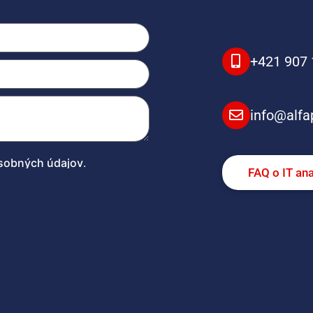
+421 907 
info@alfa
sobných údajov
.
FAQ o IT an