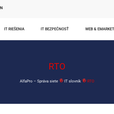
EN
IT RIEŠENIA
IT BEZPEČNOSŤ
WEB & EMARKET
RTO
AlfaPro – Správa siete
IT slovník
RTO