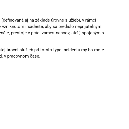
(definovaná aj na základe úrovne služieb), v rámci
o vzniknutom incidente, aby sa predišlo neprijateľným
nále, prestoje v práci zamestnancov, atď.) spojeným s
ej úrovni služieb pri tomto type incidentu my ho moje
od. v pracovnom čase.