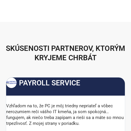
SKÚSENOSTI PARTNEROV, KTORÝM
KRYJEME CHRBÁT
PAYROLL SERVICE
Vzhľadom na to, že PC je môj triedny nepriateľ a vôbec
N
nerozumiem reči vášho IT kmeňa, ja som spokojná…
p
fungujem, ak niečo treba zapípam a rieši sa a máte so mnou
p
trpezlivosť. Z mojej strany v poriadku.
v
n