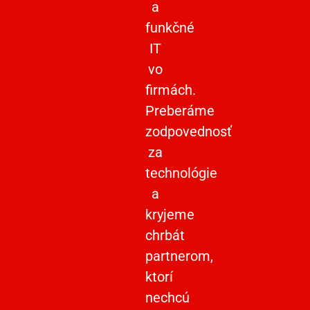
a
funkčné
IT
vo
firmách.
Preberáme
zodpovednosť
za
technológie
a
kryjeme
chrbát
partnerom,
ktorí
nechcú