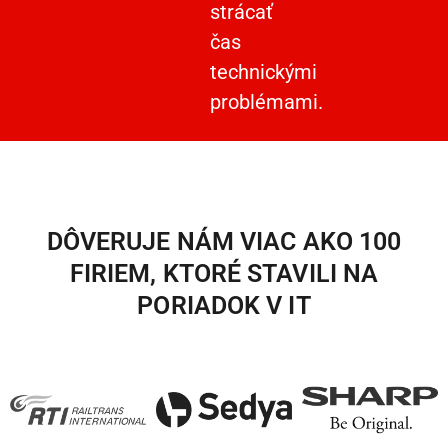
strácať
čas
technickými
problémami.
DÔVERUJE NÁM VIAC AKO 100
FIRIEM, KTORÉ STAVILI NA
PORIADOK V IT