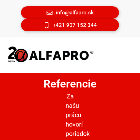
info@alfapro.sk
+421 907 152 344
Referencie
Za
našu
prácu
hovorí
poriadok