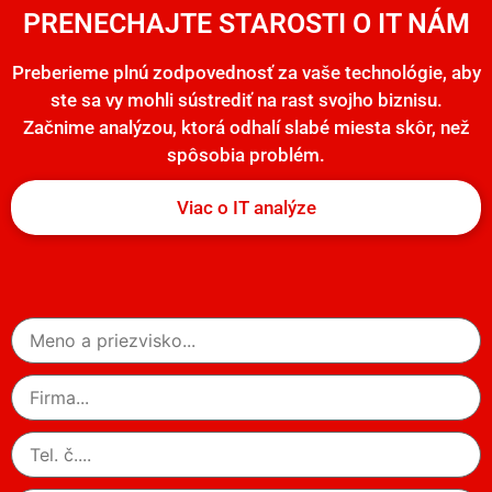
PRENECHAJTE STAROSTI O IT NÁM
Preberieme plnú zodpovednosť za vaše technológie, aby
ste sa vy mohli sústrediť na rast svojho biznisu.
Začnime analýzou, ktorá odhalí slabé miesta skôr, než
spôsobia problém.
Viac o IT analýze