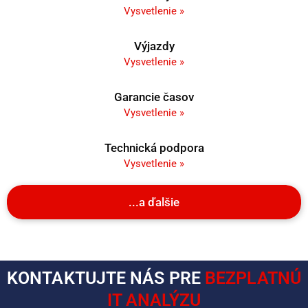
Vysvetlenie »
Výjazdy
Vysvetlenie »
Garancie časov
Vysvetlenie »
Technická podpora
Vysvetlenie »
...a ďalšie
KONTAKTUJTE NÁS PRE
BEZPLATNÚ
IT ANALÝZU