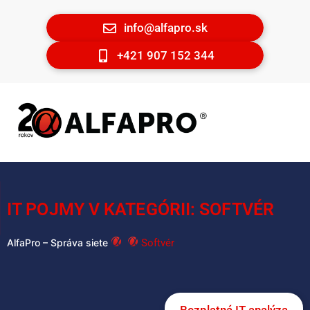
info@alfapro.sk
+421 907 152 344
IT POJMY V KATEGÓRII: SOFTVÉR
Softvér
AlfaPro – Správa siete