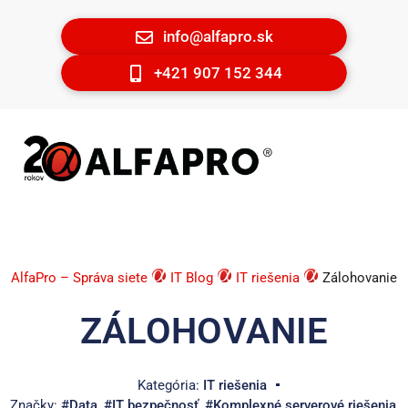
info@alfapro.sk
+421 907 152 344
AlfaPro – Správa siete
IT Blog
IT riešenia
Zálohovanie
ZÁLOHOVANIE
Kategória:
IT riešenia
Značky:
#Data
,
#IT bezpečnosť
,
#Komplexné serverové riešenia
,