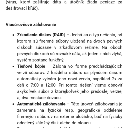
(vírus, ktorý zašifruje dáta a útočník žiada peniaze za
dešifrovací kľúč).
Viacúrovňové zálohovanie
Zrkadlenie diskov (RAID
) – Jedná sa o typ riešenia, pri
ktorom sú firemné súbory uložené na dvoch pevných
diskoch súčasne v zrkadlovom režime. Na oboch
pevných diskoch sú rovnaké dáta, ak jeden z nich zlyhá,
systém zostane funkčný.
Tieňové kópie
– Záloha vo forme predchádzajúcich
verzií súborov. Z každého súboru sa plynúcim časom
automaticky vytvára jeho nová verzia, napríklad 2x za
deň o 7:00 a 12:00. Pri tomto riešení vieme obnoviť
akýkoľvek súbor z ktorejkoľvek jeho predošlej verzie,
aj dva mesiace dozadu.
Automatické zálohovanie
– Táto úroveň zálohovania je
zameraná na fyzické resp. geografické oddelenie
firemných súborov na externé úložisko, buď na fyzicky
oddelený záložný disk alebo do cloudu.