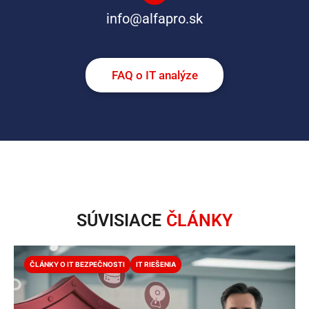
info@alfapro.sk
FAQ o IT analýze
SÚVISIACE
ČLÁNKY
ČLÁNKY O IT BEZPEČNOSTI
IT RIEŠENIA