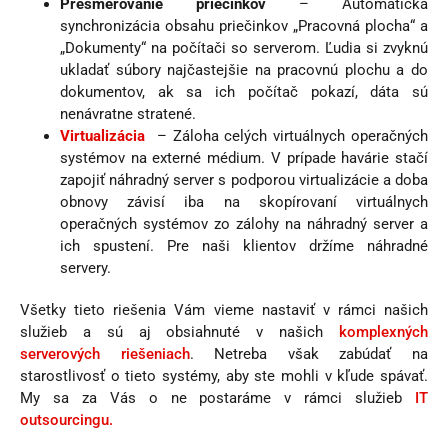
Presmerovanie priečinkov
– Automatická
synchronizácia obsahu priečinkov „Pracovná plocha“ a
„Dokumenty“ na počítači so serverom. Ľudia si zvyknú
ukladať súbory najčastejšie na pracovnú plochu a do
dokumentov, ak sa ich počítač pokazí, dáta sú
nenávratne stratené.
Virtualizácia
– Záloha celých virtuálnych operačných
systémov na externé médium. V prípade havárie stačí
zapojiť náhradný server s podporou virtualizácie a doba
obnovy závisí iba na skopírovaní virtuálnych
operačných systémov zo zálohy na náhradný server a
ich spustení. Pre naši klientov držíme náhradné
servery.
Všetky tieto riešenia Vám vieme nastaviť v rámci našich
služieb a sú aj obsiahnuté v našich
komplexných
serverových riešeniach
. Netreba však zabúdať na
starostlivosť o tieto systémy, aby ste mohli v kľude spávať.
My sa za Vás o ne postaráme v rámci služieb
IT
outsourcingu.