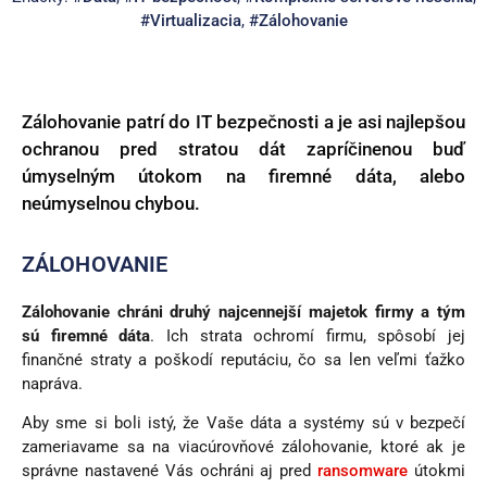
#Virtualizacia
,
#Zálohovanie
Zálohovanie patrí do IT bezpečnosti a je asi najlepšou
ochranou pred stratou dát zapríčinenou buď
úmyselným útokom na firemné dáta, alebo
neúmyselnou chybou.
ZÁLOHOVANIE
Zálohovanie chráni druhý najcennejší majetok firmy a tým
sú firemné dáta
. Ich strata ochromí firmu, spôsobí jej
finančné straty a poškodí reputáciu, čo sa len veľmi ťažko
napráva.
Aby sme si boli istý, že Vaše dáta a systémy sú v bezpečí
zameriavame sa na viacúrovňové zálohovanie, ktoré ak je
správne nastavené Vás ochráni aj pred
ransomware
útokmi