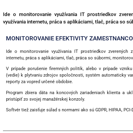
Ide o monitorovanie využívania IT prostriedkov zve
využívania internetu, práca s aplikáciami, tlač, práca so 
MONITOROVANIE EFEKTIVITY ZAMESTNANC
Ide o monitorovanie využívania IT prostriedkov zverených
internetu, práca s aplikáciami, tlač, práca so súbormi, monitoro
V prípade porušenie firemných politík, alebo v prípade vzniku
(vedie) k plytvaniu zdrojov spoločnosti, systém automaticky va
reporty za vopred určené obdobie.
Program zbiera dáta na koncových zariadeniach klienta a u
pristúpiť zo svojej manažérskej konzoly.
Softvér tiež zaisťuje súlad s normami ako sú GDPR, HIPAA, PCI-