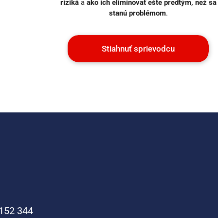
riziká
a
ako ich eliminovať ešte predtým, než sa
stanú problémom
.
Stiahnuť sprievodcu
152 344