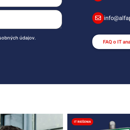
info@alfa
sobných údajov
.
FAQ o IT an
IT RIEŠENIA