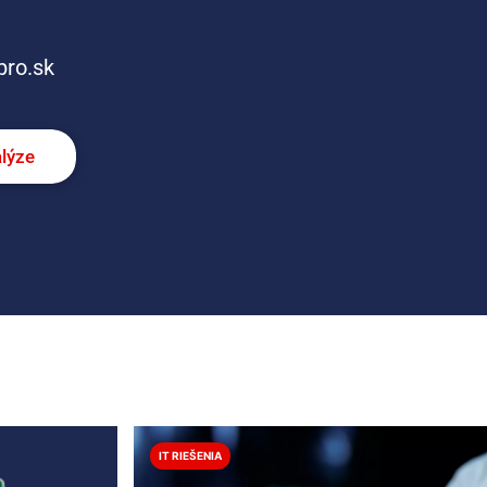
pro.sk
alýze
IT RIEŠENIA