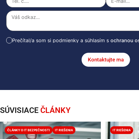
Prečítal/a som si podmienky a súhlasím s
ochranou o
Kontaktujte ma
SÚVISIACE
ČLÁNKY
ČLÁNKY O IT BEZPEČNOSTI
IT RIEŠENIA
IT RIEŠENIA