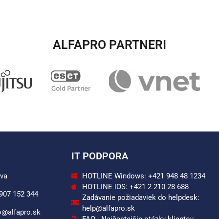
ALFAPRO PARTNERI​
IT PODPORA
ava
HOTLINE Windows: +421 948 48 1234
HOTLINE iOS: +421 2 210 28 688
 907 152 344
Zadávanie požiadaviek do helpdesk:
help@alfapro.sk
o@alfapro.sk
FAQ - Najčastejšie otázky klientov