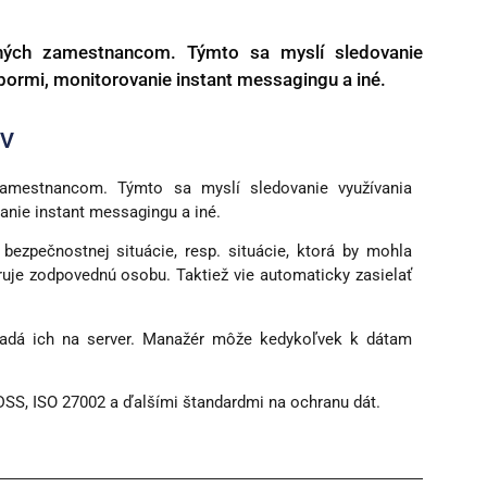
rených zamestnancom. Týmto sa myslí sledovanie
súbormi, monitorovanie instant messagingu a iné.
OV
 zamestnancom. Týmto sa myslí sledovanie využívania
vanie instant messagingu a iné.
 bezpečnostnej situácie, resp. situácie, ktorá by mohla
ruje zodpovednú osobu. Taktiež vie automaticky zasielať
kladá ich na server. Manažér môže kedykoľvek k dátam
DSS, ISO 27002 a ďalšími štandardmi na ochranu dát.