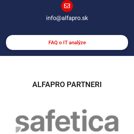
info@alfapro.sk
FAQ o IT analýze
ALFAPRO PARTNERI​