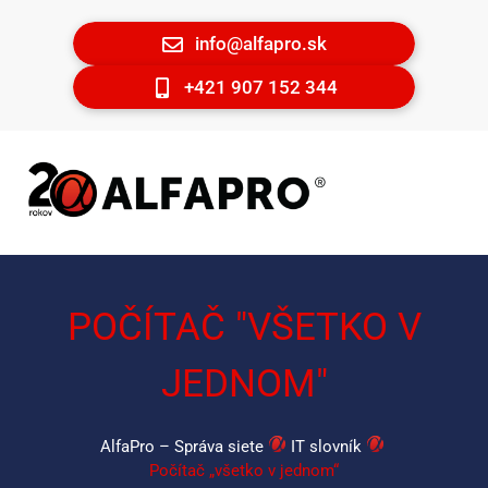
info@alfapro.sk
+421 907 152 344
POČÍTAČ "VŠETKO V
JEDNOM"
AlfaPro – Správa siete
IT slovník
Počítač „všetko v jednom“