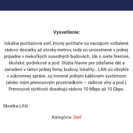
Vysvetlenie:
lokálna počítačová sieť, ktorej počítače sú navzájom vzdialené
rádovo desiatky až stovky metrov, teda sú umiestnené v jednej
prípadne v niekoľkých susedných budovách. Ide o siete firemné,
školské, podnikové a pod. Slúžia hlavne pre zdieľanie dát a
zariadení v rámci jednej firmy, budovy, lokality… LAN sú obvykle
v súkromnej správe, sú tvorené jedným káblovým systémom
(alebo iným prenosovým prostriedkom – rádiové vlny a pod.).
Prenosové rýchlosti dosahujú rádovo 10 Mbps až 10 Gbps.
Skratka:
LAN
Kategória:
Sieť