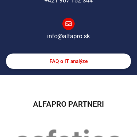
+421 907 152 344
info@alfapro.sk
FAQ o IT analýze
ALFAPRO PARTNERI​