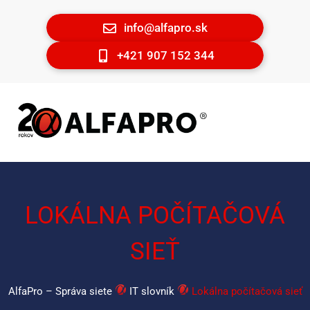
info@alfapro.sk
+421 907 152 344
LOKÁLNA POČÍTAČOVÁ
SIEŤ
AlfaPro – Správa siete
IT slovník
Lokálna počítačová sieť