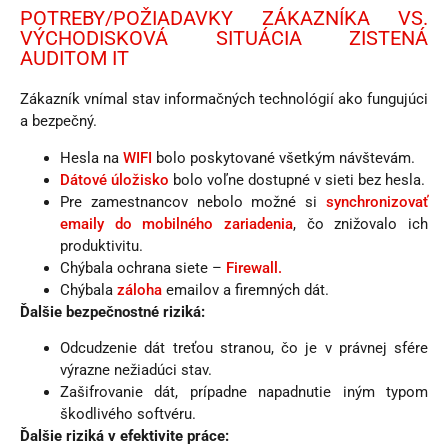
POTREBY/POŽIADAVKY ZÁKAZNÍKA VS.
VÝCHODISKOVÁ SITUÁCIA ZISTENÁ
AUDITOM IT
Zákazník vnímal stav informačných technológií ako fungujúci
a bezpečný.
Hesla na
WIFI
bolo poskytované všetkým návštevám.
Dátové úložisko
bolo voľne dostupné v sieti bez hesla.
Pre zamestnancov nebolo možné si
synchronizovať
emaily do mobilného zariadenia
, čo znižovalo ich
produktivitu.
Chýbala ochrana siete –
Firewall.
Chýbala
záloha
emailov a firemných dát.
Ďalšie bezpečnostné riziká:
Odcudzenie dát treťou stranou, čo je v právnej sfére
výrazne nežiadúci stav.
Zašifrovanie dát, prípadne napadnutie iným typom
škodlivého softvéru.
Ďalšie riziká v efektivite práce: