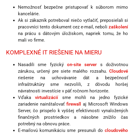
Nemožnosť bezpečne pristupovať k súborom mimo
kancelárie.
Ak si zákazník potreboval niečo vytlačiť, preposielali si
pracovníci tento dokument cez e-mail, neboli
zaškolení
na prácu s dátovým úložiskom, napriek tomu, že ho
mali vo firme.
KOMPLEXNÉ IT RIEŠENIE NA MIERU
Nasadili sme fyzický
on-site server
s doživotnou
zárukou, určený pre siete malého rozsahu.
Cloudové
riešenie na uchovávanie dát a bezpečnosť
infraštruktúry sme nezvolili, z dôvodu horšej
návratnosti investície v päť ročnom horizonte.
Vďaka
virtualizácií
sme mohli na jedno fyzické
zariadenie nainštalovať
firewall
aj Microsoft Windows
Server, čo prispelo k vyššej efektívnosti vynaložených
finančných prostriedkov a násobne znížilo čas
potrebný na obnovu práce.
E-mailovú komunikáciu sme presunuli do
cloudového