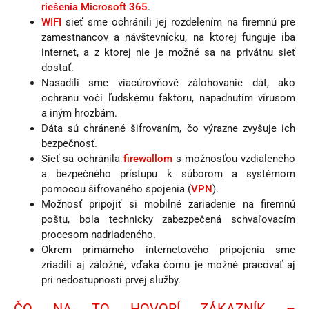
riešenia Microsoft 365
.
WIFI
sieť sme ochránili jej rozdelením na firemnú pre
zamestnancov a návštevnícku, na ktorej funguje iba
internet, a z ktorej nie je možné sa na privátnu sieť
dostať.
Nasadili sme viacúrovňové zálohovanie dát, ako
ochranu voči ľudskému faktoru, napadnutím vírusom
a iným hrozbám.
Dáta sú chránené šifrovaním, čo výrazne zvyšuje ich
bezpečnosť.
Sieť sa ochránila
firewallom
s možnosťou vzdialeného
a bezpečného prístupu k súborom a systémom
pomocou šifrovaného spojenia (
VPN
).
Možnosť pripojiť si mobilné zariadenie na firemnú
poštu, bola technicky zabezpečená schvaľovacím
procesom nadriadeného.
Okrem primárneho internetového pripojenia sme
zriadili aj záložné, vďaka čomu je možné pracovať aj
pri nedostupnosti prvej služby.
ČO NA TO HOVORÍ ZÁKAZNÍK –