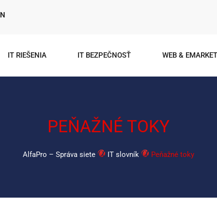
EN
IT RIEŠENIA
IT BEZPEČNOSŤ
WEB & EMARKET
PEŇAŽNÉ TOKY
AlfaPro – Správa siete
IT slovník
Peňažné toky