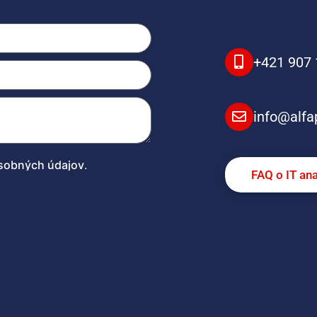
+421 907 
info@alfa
sobných údajov
.
FAQ o IT an