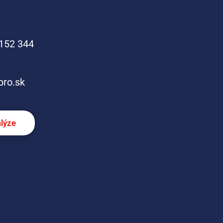
152 344
pro.sk
alýze