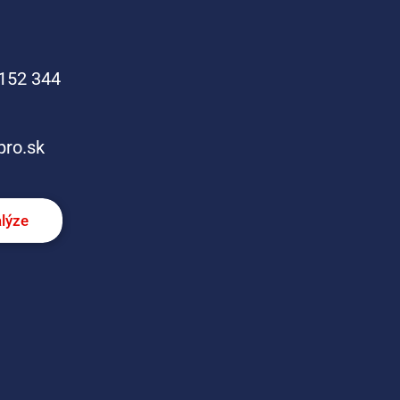
152 344
pro.sk
alýze