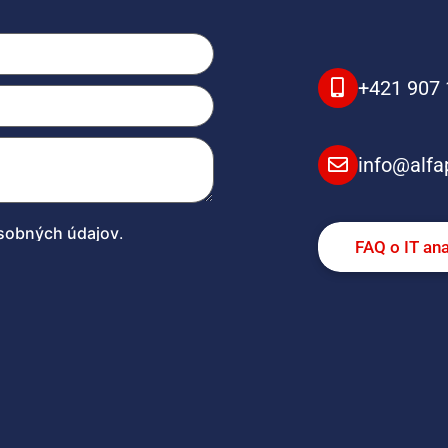
+421 907 
info@alfa
sobných údajov
.
FAQ o IT an