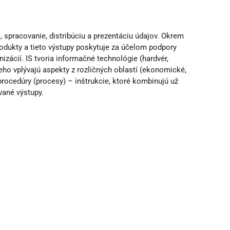
 spracovanie, distribúciu a prezentáciu údajov. Okrem
produkty a tieto výstupy poskytuje za účelom podpory
nizácií. IS tvoria informačné technológie (hardvér,
 neho vplývajú aspekty z rozličných oblastí (ekonomické,
 procedúry (procesy) – inštrukcie, ktoré kombinujú už
ané výstupy.