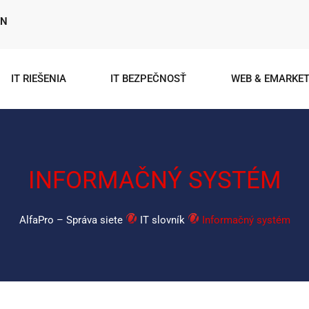
EN
IT RIEŠENIA
IT BEZPEČNOSŤ
WEB & EMARKET
INFORMAČNÝ SYSTÉM
AlfaPro – Správa siete
IT slovník
Informačný systém