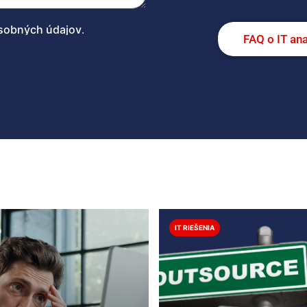
sobných údajov
.
FAQ o IT an
IT RIEŠENIA