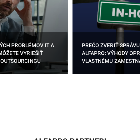
ÝCH PROBLÉMOV IT A
PREČO ZVERIŤ SPRÁVU
MÔŽETE VYRIEŠIŤ
ALFAPRO: VÝHODY OPR
T OUTSOURCINGU
VLASTNÉMU ZAMESTN