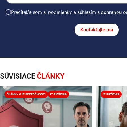
Prečítal/a som si podmienky a súhlasím s
ochranou o
Kontaktujte ma
SÚVISIACE
ČLÁNKY
ČLÁNKY O IT BEZPEČNOSTI
IT RIEŠENIA
IT RIEŠENIA