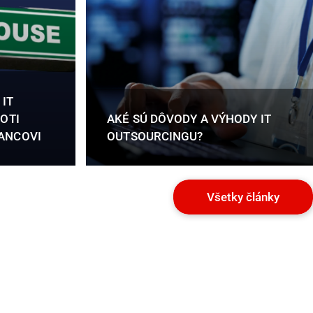
 IT
OTI
AKÉ SÚ DÔVODY A VÝHODY IT
ANCOVI
OUTSOURCINGU?
Všetky články