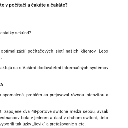
te v počítači a čakáte a čakáte?
desiatky sekúnd?
ptimalizácií počítačových sietí našich klientov. Lebo
ť
.
ontaktujú sa s Vašimi dodávateľmi informačných systémov
TA
la spomalená, problém sa prejavoval rôznou intenzitou a
eti zapojené dva 48-portové switche medzi sebou, avšak
estnancov bola v jednom a časť v druhom switchi, tieto
vorili tak úzky „lievik“ a preťažovanie siete.