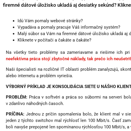
firemné dátové úložisko ukladá aj desiatky sekúnd? Klikne
Idú Vám pomaly webové stránky?
Vypadáva a pomaly pracuje Váš informačný systém?
Malý súbor sa Vám na firemné dátové úložisko ukladá aj 
Kliknete v počítači a čakáte a čakáte?
Na všetky tieto problémy sa zameriavame a riešime ich pri o
neefektívna práca stojí zbytočné náklady, tak prečo ich neušetri
Naši špecialisti na rozličné IT oblasti problém zanalyzujú, sk
alebo internetu a problém vyriešia.
VÝBORNÝ PRÍKLAD JE KONSOLIDÁCIA SIETE U NÁŠHO KLIEN
PROBLÉM:
Práca v softvéri a práca so súbormi na serveri bo
v zdanlivo náhodných časoch.
PRÍČINA:
Jednou z príčin spomalenia bolo, že klient mal v si
jeden z týchto switchov mal rýchlosť len 100 Mbit/s. Časť zam
boli navyše prepojené len spomínanou rýchlosťou 100 Mbit/s, a vyt