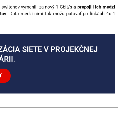
e switchov vymenili za nový 1 Gbit/s
a prepojili ich medzi
tov
. Dáta medzi nimi tak môžu putovať po linkách 4x 1
ZÁCIA SIETE V PROJEKČNEJ
RII.
ť