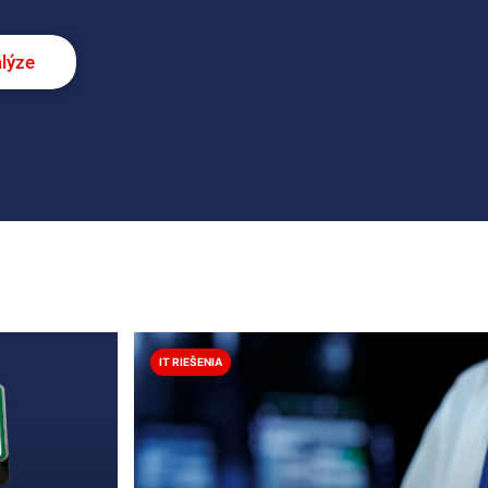
alýze
IT RIEŠENIA