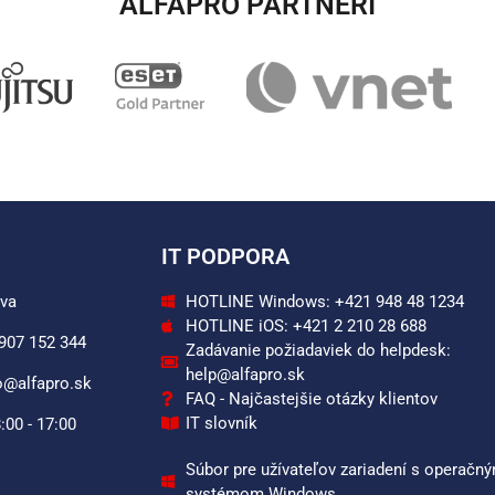
ALFAPRO PARTNERI​
IT PODPORA
ava
HOTLINE Windows: +421 948 48 1234
HOTLINE iOS: +421 2 210 28 688
 907 152 344
Zadávanie požiadaviek do helpdesk:
help@alfapro.sk
o@alfapro.sk
FAQ - Najčastejšie otázky klientov
IT slovník
:00 - 17:00
Súbor pre užívateľov zariadení s operačn
systémom Windows