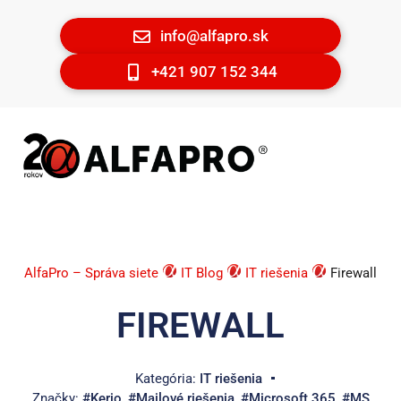
info@alfapro.sk
+421 907 152 344
AlfaPro – Správa siete
IT Blog
IT riešenia
Firewall
FIREWALL
Kategória:
IT riešenia
Značky:
#Kerio
,
#Mailové riešenia
,
#Microsoft 365
,
#MS