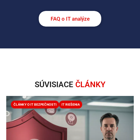
FAQ o IT analýze
SÚVISIACE
ČLÁNKY
ČLÁNKY O IT BEZPEČNOSTI
IT RIEŠENIA