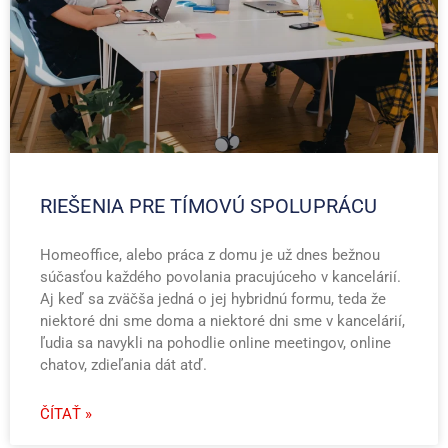
RIEŠENIA PRE TÍMOVÚ SPOLUPRÁCU
Homeoffice, alebo práca z domu je už dnes bežnou
súčasťou každého povolania pracujúceho v kancelárií.
Aj keď sa zväčša jedná o jej hybridnú formu, teda že
niektoré dni sme doma a niektoré dni sme v kancelárií,
ľudia sa navykli na pohodlie online meetingov, online
chatov, zdieľania dát atď.
ČÍTAŤ »