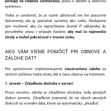
postupy na riadenie zálohovania
, prácu s dátami a obnovou
systémov.
Treba si uvedomiť, že je nutné zálohovať nie len pracovné
dokumenty, ale aj operačné systémy ako celky. Sledujeme
tým možnosť, ako čo najrýchlejšie dostať IT zákazníka do
pôvodného stavu v prípade havárie,
aby mal čo najmenšie
straty a mohol pokračovať v tvorení zisku
.
AKO VÁM VIEME POMÔCŤ PRI OBNOVE A
ZÁLOHE DÁT?
Pre spoločnosti implementujeme
viacúrovňovú zálohu
za
účelom zníženia rizika straty dát a času obnovy na minimum.
1. úroveň – Zrkadlenie úložiska v serveri
Prvou úrovňou zálohy je zrkadlenie úložiska, teda pevných
diskov servera. Zrkadlenie znamená, že na oboch pevných
diskoch sú rovnaké dáta, ktoré sa automaticky „zrkadlia“.