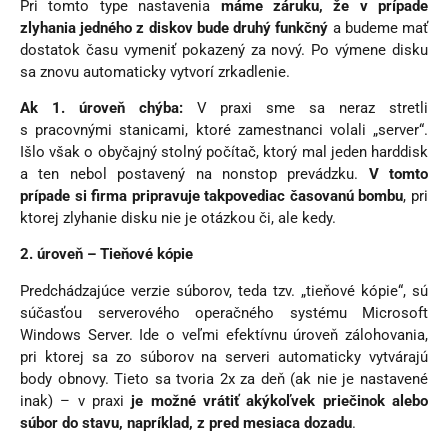
Pri tomto type nastavenia
máme záruku, že v prípade
zlyhania jedného z diskov bude druhý funkčný
a budeme mať
dostatok času vymeniť pokazený za nový. Po výmene disku
sa znovu automaticky vytvorí zrkadlenie.
Ak 1. úroveň chýba:
V praxi sme sa neraz stretli
s pracovnými stanicami, ktoré zamestnanci volali „server“.
Išlo však o obyčajný stolný počítač, ktorý mal jeden harddisk
a ten nebol postavený na nonstop prevádzku.
V tomto
prípade si firma pripravuje takpovediac časovanú bombu
, pri
ktorej zlyhanie disku nie je otázkou či, ale kedy.
2. úroveň – Tieňové kópie
Predchádzajúce verzie súborov, teda tzv. „tieňové kópie“, sú
súčasťou serverového operačného systému Microsoft
Windows Server. Ide o veľmi efektívnu úroveň zálohovania,
pri ktorej sa zo súborov na serveri automaticky vytvárajú
body obnovy. Tieto sa tvoria 2x za deň (ak nie je nastavené
inak) – v praxi
je možné vrátiť akýkoľvek priečinok alebo
súbor do stavu, napríklad, z pred mesiaca dozadu
.