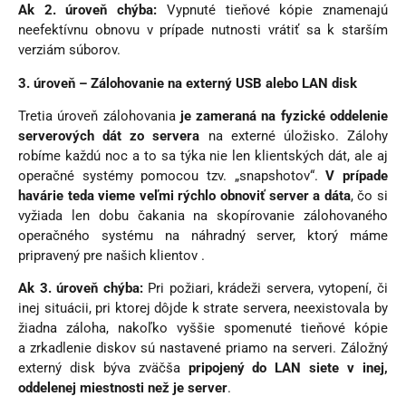
Ak 2. úroveň chýba:
Vypnuté tieňové kópie znamenajú
neefektívnu obnovu v prípade nutnosti vrátiť sa k starším
verziám súborov.
3. úroveň – Zálohovanie na externý USB alebo LAN disk
Tretia úroveň zálohovania
je zameraná na fyzické oddelenie
serverových dát zo servera
na externé úložisko. Zálohy
robíme každú noc a to sa týka nie len klientských dát, ale aj
operačné systémy pomocou tzv. „snapshotov“.
V prípade
havárie teda vieme veľmi rýchlo obnoviť server a dáta
, čo si
vyžiada len dobu čakania na skopírovanie zálohovaného
operačného systému na náhradný server, ktorý máme
pripravený pre našich klientov .
Ak 3. úroveň chýba:
Pri požiari, krádeži servera, vytopení, či
inej situácii, pri ktorej dôjde k strate servera, neexistovala by
žiadna záloha, nakoľko vyššie spomenuté tieňové kópie
a zrkadlenie diskov sú nastavené priamo na serveri. Záložný
externý disk býva zväčša
pripojený do LAN siete v inej,
oddelenej miestnosti než je server
.