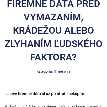
FIREMNÉ DÁTA PRED
VYMAZANÍM,
KRÁDEŽOU ALEBO
ZLYHANÍM ĽUDSKÉHO
FAKTORA?
Kategória:
IT riešenia
...nové firemné dáta si už po strate nekúpite.
V dnešnom článku si povieme niečo o ochrane firemných