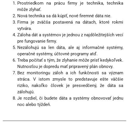
Prostriedkom na prácu firmy je technika, technika
môže zlyhať.
Nová technika sa dá kúpiť, nové firemné dáta nie.
Firma je zväčša postavená na dátach, ktoré rokmi
vytvára.
Záloha dát a systémov je jednou z najdôležitejších vecí
pre fungovanie firmy.
Nezálohujú sa len dáta, ale aj informačné systémy,
operačné systémy, účtovné programy atď.
Treba počítať s tým, že zlyhanie môže prísť kedykoľvek.
Nutnosťou je dopredu mať pripravený plán obnovy.
Bez monitoringu záloh a ich funkčnosti sa význam
stráca. V istom zmysle to predstavuje ešte väčšie
riziko, nakoľko človek je presvedčený, že dáta sa
zálohujú.
Je rozdiel, či budete dáta a systémy obnovovať jednu
noc alebo týždeň.