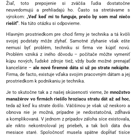
Žiaľ, toto prepojenie si zväčša ľudia dostatočne
neuvedomujú a prehliadajú ho. Často sa stretávame s
výrokom: „
Veď keď mi to funguje, prečo by som mal niečo
riešiť“
. Na túto otázku si odpovieme.
Hlavným prostriedkom pre chod firmy je technika a tá kvôli
svojej podstaty môže zlyhať. Samotné zlyhanie však ešte
nemusí byť problém, techniku si firma vie kúpiť novú.
Problém vzniká z iného dôvodu – počítače môžte vymeniť
kúpu nových, ľudské zdroje tiež, vždy bude možné prenajať
kancelárie –
ale nové firemné dáta si už po strate nekúpite
.
Firma, de facto, existuje vďaka svojim pracovným dátam a jej
prostriedkom k podnikaniu je technika.
Je to skutočne tak a z našej skúsenosti vieme, že
množstvo
manažérov vo firmách riešilo hroziacu stratu dát až ad hoc
,
teda až keď ku strate došlo. Väčšinou je však už neskoro a
obnova nie je možná, prípadne je nedostatočná, zdĺhavá
a komplikovaná. V jednom z prípadov záloha síce existovala,
ale nikto nekontroloval jej priebeh, a tak boli dáta dva
mesiace staré. Spoločnosť musela spätne dopĺňať tisíce