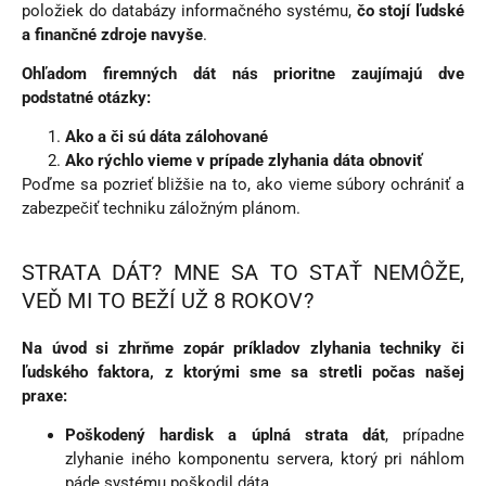
položiek do databázy informačného systému,
čo stojí ľudské
a finančné zdroje navyše
.
Ohľadom firemných dát nás prioritne zaujímajú dve
podstatné otázky:
Ako a či sú dáta zálohované
Ako rýchlo vieme v prípade zlyhania dáta obnoviť
Poďme sa pozrieť bližšie na to, ako vieme súbory ochrániť a
zabezpečiť techniku záložným plánom.
STRATA DÁT? MNE SA TO STAŤ NEMÔŽE,
VEĎ MI TO BEŽÍ UŽ 8 ROKOV?
Na úvod si zhrňme zopár príkladov zlyhania techniky či
ľudského faktora, z ktorými sme sa stretli počas našej
praxe:
Poškodený hardisk a úplná strata dát
, prípadne
zlyhanie iného komponentu servera, ktorý pri náhlom
páde systému poškodil dáta.