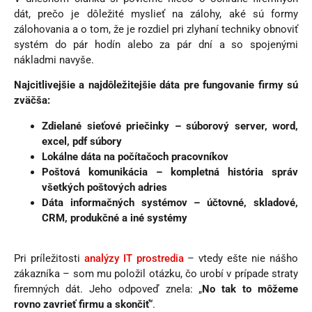
dát, prečo je dôležité myslieť na zálohy, aké sú formy
zálohovania a o tom, že je rozdiel pri zlyhaní techniky obnoviť
systém do pár hodín alebo za pár dní a so spojenými
nákladmi navyše.
Najcitlivejšie a najdôležitejšie dáta pre fungovanie firmy sú
zväčša:
Zdielané sieťové priečinky – súborový server, word,
excel, pdf súbory
Lokálne dáta na počítačoch pracovníkov
Poštová komunikácia – kompletná história správ
všetkých poštových adries
Dáta informačných systémov – účtovné, skladové,
CRM, produkčné a iné systémy
Pri príležitosti
analýzy IT prostredia
– vtedy ešte nie nášho
zákazníka – som mu položil otázku, čo urobí v prípade straty
firemných dát. Jeho odpoveď znela: „
No tak to môžeme
rovno zavrieť firmu a skončiť
“.