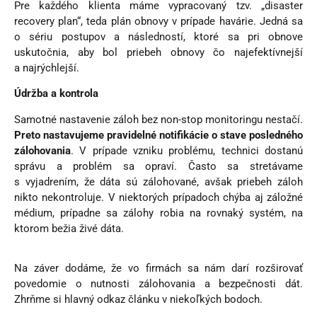
Pre každého klienta máme vypracovaný tzv. „disaster
recovery plan“, teda plán obnovy v prípade havárie. Jedná sa
o sériu postupov a následností, ktoré sa pri obnove
uskutočnia, aby bol priebeh obnovy čo najefektívnejší
a najrýchlejší.
Údržba a kontrola
Samotné nastavenie záloh bez non-stop monitoringu nestačí.
Preto nastavujeme pravidelné notifikácie o stave posledného
zálohovania
. V prípade vzniku problému, technici dostanú
správu a problém sa opraví. Často sa stretávame
s vyjadrením, že dáta sú zálohované, avšak priebeh záloh
nikto nekontroluje. V niektorých prípadoch chýba aj záložné
médium, prípadne sa zálohy robia na rovnaký systém, na
ktorom bežia živé dáta.
Na záver dodáme, že vo firmách sa nám darí rozširovať
povedomie o nutnosti zálohovania a bezpečnosti dát.
Zhrňme si hlavný odkaz článku v niekoľkých bodoch.