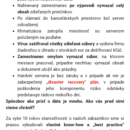
Nahnevaný zamestnanec
po výpovedi vymazal celý
obsah
zdieľaných priečinkov.
Po vlámaní do kancelárskych priestorov bol server
odcudzený.
Klimatizácia zatopila miestnosť so serverom
položeným na podlahe.
Vírus zašifroval všetky zdieľané súbory
a vydiera firmu
žiadosťou o úhradu v stovkách eur za dešifrovací kľúč.
Zamestnanec omylom vymazal súbor
, na ktorom
mesiace pracoval, prípadne nechtiac vymazal obsah
a dokument uložil ako prázdny.
Hardvér servera je bez záruky a v prípade ak nie je
zabezpečený „
disaster recovery“ plán
, v prípade
poškodenia jeho komponentu riziko odstávky
predstavuje rádovo niekoľko dní
.
Spôsobov ako prísť o dáta je mnoho. Ako vás pred nimi
vieme chrániť?
Za vyše 10 rokov starostlivosti o našich zákazníkov sme si
praxou vybudovali
vlastné know-how a „best practice“