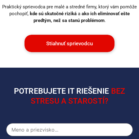
Praktický sprievodca pre malé a stredné firmy, ktorý vám pomôže
pochopiť,
kde sú skutočné riziká
a
ako ich eliminovať ešte
predtým, než sa stanú problémom
.
Stiahnuť sprievodcu
POTREBUJETE IT RIEŠENIE
BEZ
STRESU A STAROSTÍ?