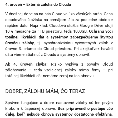
4. úroveň – Externá záloha do Cloudu
V dnešnej dobe sa na nás Cloud valí zo všetkých strán. Cena
cloudového úložiska na prenájom išla za posledné obdobie
rapídne dolu. Napríklad, Cloudová služba Google Drive stojí
10 € mesačne za 1TB priestoru, teda 1000GB.
Ochranu voči
totálnej likvidácii dát a systémov zabezpečujeme štvrtou
úrovňou zálohy,
tj. synchronizáciou vytvorených záloh z
úrovne 3, priamo do Cloud priestoru. Pri akejkoľvek havárii
dáta vieme stiahnuť z Cloudu a systémy obnoviť.
Ak 4. úroveň chýba:
Riziko vyplýva z povahy Cloud
zálohovania – teda vzdialenej zálohy mimo firmy – pri
totálnej likvidácii dát nemáme zdroj na ich obnovu.
DOBRE, ZÁLOHU MÁM, ČO TERAZ
Správne fungujúce a dobre nastavené zálohy sú len prvým
krokom k úspešnej obnove.
Bez pripraveného postupu „čo
ďalej, keď“ nebude obnova systémov dostatočne efektívna
.