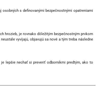
o aj osobných s definovanými bezpečnostnými opatreniami
ých hrozieb, je rovnako dôležitým bezpečnostným prvkom
eustále vyvíjajú, objavujú sa nové a tým treba následne
e lepšie nechať si preveriť odborníkmi predtým, ako to