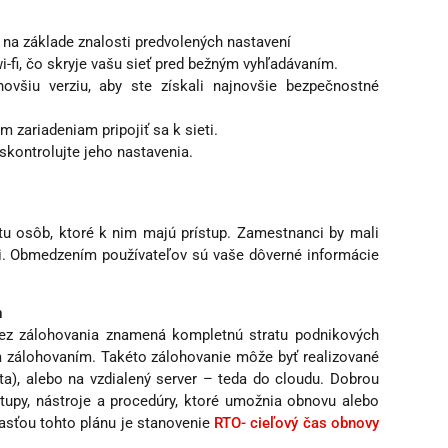
u na základe znalosti predvolených nastavení
wi-fi, čo skryje vašu sieť pred bežným vyhľadávaním.
novšiu verziu, aby ste získali najnovšie bezpečnostné
m zariadeniam pripojiť sa k sieti.
skontrolujte jeho nastavenia.
u osôb, ktoré k nim majú prístup. Zamestnanci by mali
ci. Obmedzením používateľov sú vaše dôverné informácie
n
 bez zálohovania znamená kompletnú stratu podnikových
m zálohovaním. Takéto zálohovanie môže byť realizované
áta), alebo na vzdialený server – teda do cloudu. Dobrou
stupy, nástroje a procedúry, ktoré umožnia obnovu alebo
asťou tohto plánu je stanovenie
RTO- cieľový čas obnovy