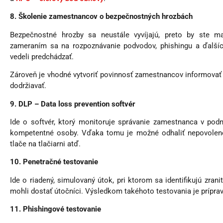
8. Školenie zamestnancov o bezpečnostných hrozbách
Bezpečnostné hrozby sa neustále vyvíjajú, preto by ste m
zameraním sa na rozpoznávanie podvodov, phishingu a ďalšíc
vedeli predchádzať.
Zároveň je vhodné vytvoriť povinnosť zamestnancov informovať o
dodržiavať.
9. DLP – Data loss prevention softvér
Ide o softvér, ktorý monitoruje správanie zamestnanca v podn
kompetentné osoby. Vďaka tomu je možné odhaliť nepovolené 
tlače na tlačiarni atď.
10. Penetračné testovanie
Ide o riadený, simulovaný útok, pri ktorom sa identifikujú zrani
mohli dostať útočníci. Výsledkom takéhoto testovania je prípra
11. Phishingové testovanie