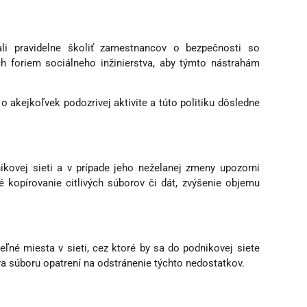
ali pravidelne školiť zamestnancov o bezpečnosti so
h foriem sociálneho inžinierstva, aby týmto nástrahám
 akejkoľvek podozrivej aktivite a túto politiku dôsledne
ikovej sieti a v prípade jeho neželanej zmeny upozorni
kopírovanie citlivých súborov či dát, zvýšenie objemu
teľné miesta v sieti, cez ktoré by sa do podnikovej siete
va súboru opatrení na odstránenie týchto nedostatkov.