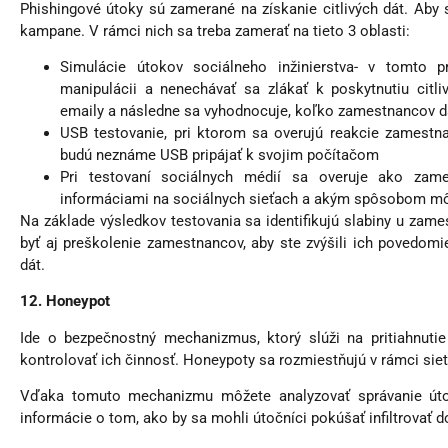
Phishingové útoky sú zamerané na získanie citlivých dát. Aby s
kampane. V rámci nich sa treba zamerať na tieto 3 oblasti:
Simulácie útokov sociálneho inžinierstva- v tomto 
manipulácii a nenechávať sa zlákať k poskytnutiu cit
emaily a následne sa vyhodnocuje, koľko zamestnancov dan
USB testovanie, pri ktorom sa overujú reakcie zamestn
budú neznáme USB pripájať k svojim počítačom
Pri testovaní sociálnych médií sa overuje ako zam
informáciami na sociálnych sieťach a akým spôsobom môžu
Na základe výsledkov testovania sa identifikujú slabiny u zam
byť aj preškolenie zamestnancov, aby ste zvýšili ich povedomi
dát.
12. Honeypot
Ide o bezpečnostný mechanizmus, ktorý slúži na pritiahnuti
kontrolovať ich činnosť. Honeypoty sa rozmiestňujú v rámci siete
Vďaka tomuto mechanizmu môžete analyzovať správanie útočn
informácie o tom, ako by sa mohli útočníci pokúšať infiltrovať