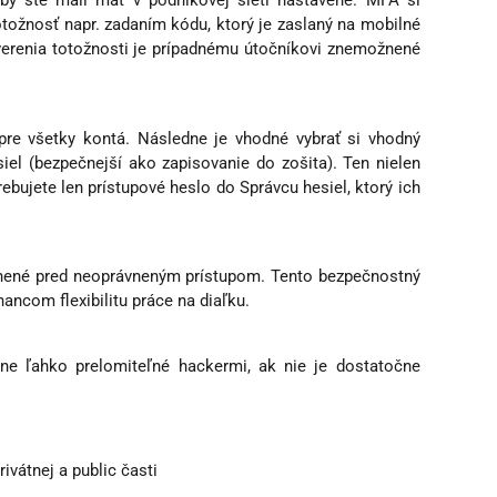
 by ste mali mať v podnikovej sieti nastavené. MFA si
totožnosť napr. zadaním kódu, ktorý je zaslaný na mobilné
overenia totožnosti je prípadnému útočníkovi znemožnené
 pre všetky kontá. Následne je vhodné vybrať si vhodný
el (bezpečnejší ako zapisovanie do zošita). Ten nielen
rebujete len prístupové heslo do Správcu hesiel, ktorý ich
ránené pred neoprávneným prístupom. Tento bezpečnostný
ancom flexibilitu práce na diaľku.
cne ľahko prelomiteľné hackermi, ak nie je dostatočne
ivátnej a public časti