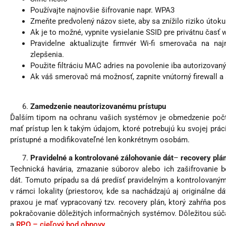
Používajte najnovšie šifrovanie napr. WPA3
Zmeňte predvolený názov siete, aby sa znížilo riziko útok
Ak je to možné, vypnite vysielanie SSID pre privátnu časť 
Pravidelne aktualizujte firmvér Wi-fi smerovača na naj
zlepšenia.
Použite filtráciu MAC adries na povolenie iba autorizovaný
Ak váš smerovač má možnosť, zapnite vnútorný firewall a 
Zamedzenie neautorizovanému prístupu
Ďalším tipom na ochranu vašich systémov je obmedzenie počt
mať prístup len k takým údajom, ktoré potrebujú ku svojej prá
prístupné a modifikovateľné len konkrétnym osobám.
Pravidelné a kontrolované zálohovanie dát
–
recovery plá
Technická havária, zmazanie súborov alebo ich zašifrovanie
dát. Tomuto prípadu sa dá predísť pravidelným a kontrolovaný
v rámci lokality (priestorov, kde sa nachádzajú aj originálne d
praxou je mať vypracovaný tzv. recovery plán, ktorý zahŕňa po
pokračovanie dôležitých informačných systémov. Dôležitou súč
a
RPO – cieľový bod obnovy
.