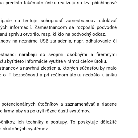
a predišlo takémuto úniku realizujú sa tzv. phishingové
prípade sa testuje schopnosť zamestnancov odolávať
livých informácií. Zamestnancom sa rozpošlú podvodné
ú správu otvorilo, resp. kliklo na podvodný odkaz.
ancov na neznáme USB zariadenia, napr. odhaľovanie či
estnanci narábajú so svojimi osobnými a firemnými
 byť tieto informácie využité v rámci cieľov útoku.
estnancov a navrhnú zlepšenia, ktorých súčasťou by malo
e o IT bezpečnosti a pri reálnom útoku nedošlo k úniku
e potencionálnych útočníkov a zaznamenávať a riadene
 firmy, aby sa pokryli rôzne časti systémov.
íkov, ich techniky a postupy. To poskytuje dôležité
 do skutočných systémov.