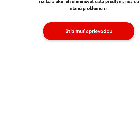
riziká
a
ako ich eliminovať ešte predtým, než sa
stanú problémom
.
Stiahnuť sprievodcu