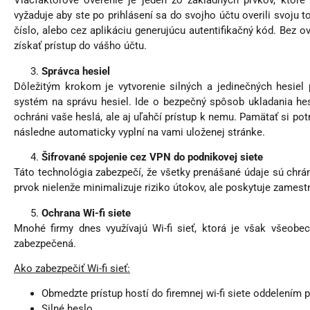
Viacfaktorové overenie je jeden zo základných prvkov, ktoré
vyžaduje aby ste po prihlásení sa do svojho účtu overili svoju 
číslo, alebo cez aplikáciu generujúcu autentifikačný kód. Bez 
získať prístup do vášho účtu.
Správca hesiel
Dôležitým krokom je vytvorenie silných a jedinečných hesiel
systém na správu hesiel. Ide o bezpečný spôsob ukladania hesi
ochráni vaše heslá, ale aj uľahčí prístup k nemu. Pamätať si pot
následne automaticky vyplní na vami uloženej stránke.
Šifrované spojenie cez VPN do podnikovej siete
Táto technológia zabezpečí, že všetky prenášané údaje sú ch
prvok nielenže minimalizuje riziko útokov, ale poskytuje zamestn
Ochrana Wi-fi siete
Mnohé firmy dnes využívajú Wi-fi sieť, ktorá je však všeobe
zabezpečená.
Ako zabezpečiť Wi-fi sieť:
Obmedzte prístup hostí do firemnej wi-fi siete oddelením pr
Silné heslo