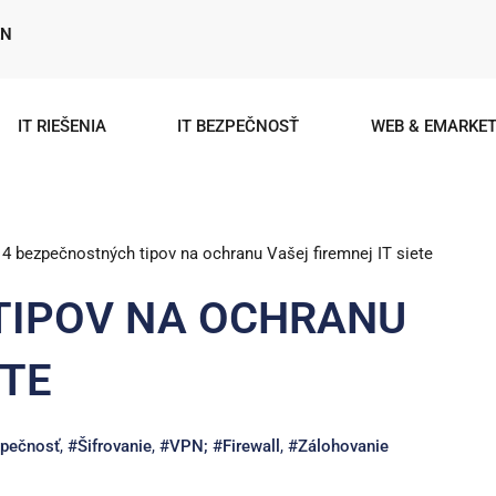
EN
IT RIEŠENIA
IT BEZPEČNOSŤ
WEB & EMARKET
14 bezpečnostných tipov na ochranu Vašej firemnej IT siete
TIPOV NA OCHRANU
ETE
zpečnosť
,
#Šifrovanie
,
#VPN; #Firewall
,
#Zálohovanie