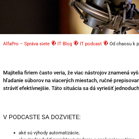
AlfaPro – Správa siete
IT Blog
IT podcast
Od chaosu k po
Majitelia firiem často veria, že viac nástrojov znamená vyš
hľadanie súborov na viacerých miestach, ručné prepisovani
stráviť efektívnejšie. Táto situácia sa dá vyriešiť jednodu
V PODCASTE SA DOZVIETE:
aké sú výhody automatizácie,