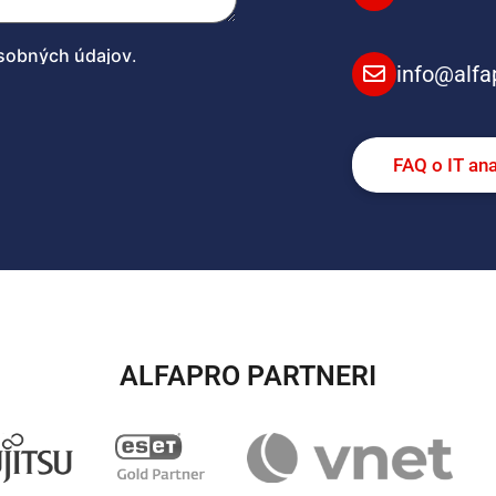
sobných údajov
.
info@alfa
FAQ o IT an
ALFAPRO PARTNERI​