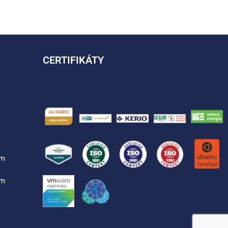
CERTIFIKÁTY
ým
ým