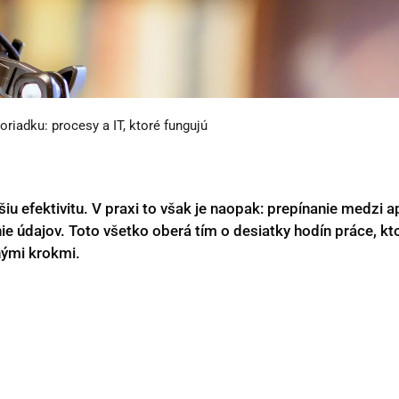
riadku: procesy a IT, ktoré fungujú
šiu efektivitu. V praxi to však je naopak: prepínanie medzi a
e údajov. Toto všetko oberá tím o desiatky hodín práce, kt
chými krokmi.