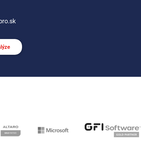
pro.sk
alýze