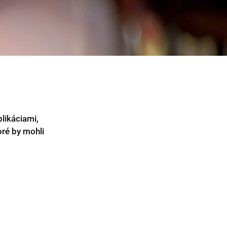
plikáciami,
oré by mohli