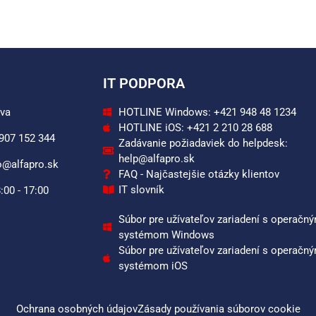
IT PODPORA
ava
HOTLINE Windows: +421 948 48 1234
HOTLINE iOS: +421 2 210 28 688
 907 152 344
Zadávanie požiadaviek do helpdesk:
help@alfapro.sk
o@alfapro.sk
FAQ - Najčastejšie otázky klientov
IT slovník
:00 - 17:00
Súbor pre užívateľov zariadení s operačn
systémom Windows
Súbor pre užívateľov zariadení s operačn
systémom iOS
Ochrana osobných údajov
Zásady používania súborov cookie