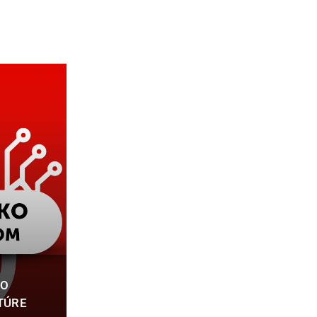
VO
TÚRE