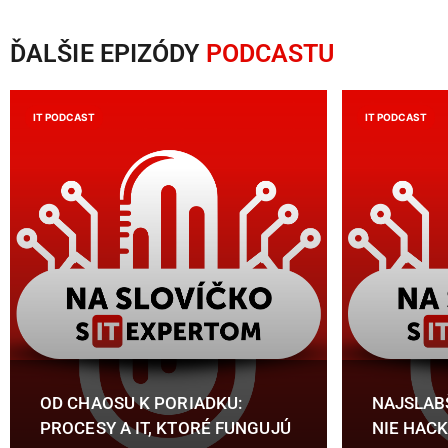
ĎALŠIE EPIZÓDY
PODCASTU
IT PODCAST
IT PODCAST
OD CHAOSU K PORIADKU:
NAJSLAB
PROCESY A IT, KTORÉ FUNGUJÚ
NIE HACK