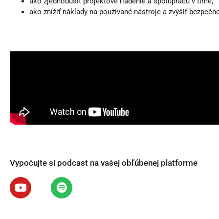
ako zjednodušiť projektové riadenie a spoluprácu v tíme,
ako znížiť náklady na používané nástroje a zvýšiť bezpečn
Vypočujte si podcast na vašej obľúbenej platforme