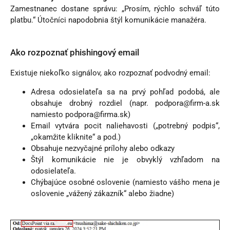
Zamestnanec dostane správu: „Prosím, rýchlo schváľ túto
platbu.“ Útočníci napodobnia štýl komunikácie manažéra.
Ako rozpoznať phishingový email
Existuje niekoľko signálov, ako rozpoznať podvodný email:
Adresa odosielateľa sa na prvý pohľad podobá, ale
obsahuje drobný rozdiel (napr. podpora@firm-a.sk
namiesto podpora@firma.sk)
Email vytvára pocit naliehavosti („potrebný podpis“,
„okamžite kliknite“ a pod.)
Obsahuje nezvyčajné prílohy alebo odkazy
Štýl komunikácie nie je obvyklý vzhľadom na
odosielateľa.
Chýbajúce osobné oslovenie (namiesto vášho mena je
oslovenie „vážený zákazník“ alebo žiadne)