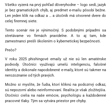
Všetko vyzerá na prvý pohľad dôveryhodne – logo sedí, jazyk
je bez gramatických chýb, aj predmet e-mailu pôsobí bežne.
Len jeden klik na odkaz a … a útočník má otvorené dvere do
celej firemnej siete.
Tento scenár nie je výnimočný. S podobnými prípadmi sa
stretávame vo firmách pravidelne. A to aj tam, kde
zamestnanci prešli školením o kybernetickej bezpečnosti.
Prečo?
V roku 2025 phishingové emaily už nie sú len amatérske
podvody. Útočníci využívajú umelú inteligenciu, falošné
identity a dokonale napodobnené e-maily, ktoré sú takmer na
nerozoznanie od tých pravých.
Možno si myslíte, že ľudia, ktorí kliknú na podozrivý odkaz,
sú nepozorní alebo neinformovaní. Realita je však zložitejšia.
Útočníci cielia na naše emócie, psychológiu a každodenné
pracovné tlaky. Tým sa vytvára priestor pre chyby.