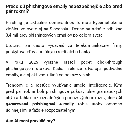
Prečo sú phishingové emaily nebezpečnejšie ako pred
pár rokmi?
Phishing je aktuálne dominantnou formou kybernetického
zločinu vo svete aj na Slovensku. Denne sa odošle približne
3,4 miliardy phishingových emailov po celom svete.
Útočníci sa často vydávajú za telekomunikačné firmy,
poskytovateľov sociálnych sietí alebo banky.
V roku 2025 výrazne rástol počet click-through
phishingových útokov. Ľudia nielenže otvárajú podvodné
emaily, ale aj aktívne kliknú na odkazy v nich.
Trendom je aj rastúce využívanie umelej inteligencie. Kým
pred pár rokmi boli phishingové pokusy plné gramatických
chýb a ľahko rozpoznateľných podozrivých odkazov, dnes
AI
generované phishingové e-maily
robia útoky omnoho
účinnejšími a ťažšie rozpoznateľnými.
Ako AI mení pravidlá hry?