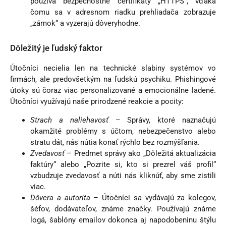
používa bezpečnostné certifikáty „HTTPS“, vďaka
čomu sa v adresnom riadku prehliadača zobrazuje
„zámok“ a vyzerajú dôveryhodne.
Dôležitý je ľudský faktor
Útočníci necielia len na technické slabiny systémov vo
firmách, ale predovšetkým na ľudskú psychiku. Phishingové
útoky sú čoraz viac personalizované a emocionálne ladené.
Útočníci využívajú naše prirodzené reakcie a pocity:
Strach a naliehavosť
– Správy, ktoré naznačujú
okamžité problémy s účtom, nebezpečenstvo alebo
stratu dát, nás nútia konať rýchlo bez rozmýšľania.
Zvedavosť
– Predmet správy ako „Dôležitá aktualizácia
faktúry“ alebo „Pozrite si, kto si prezrel váš profil“
vzbudzuje zvedavosť a núti nás kliknúť, aby sme zistili
viac.
Dôvera a autorita
– Útočníci sa vydávajú za kolegov,
šéfov, dodávateľov, známe značky. Používajú známe
logá, šablóny emailov dokonca aj napodobeninu štýlu