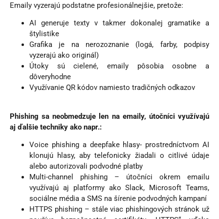
Emaily vyzerajú podstatne profesionálnejšie, pretože:
AI generuje texty v takmer dokonalej gramatike a
štylistike
Grafika je na nerozoznanie (logá, farby, podpisy
vyzerajú ako originál)
Útoky sú cielené, emaily pôsobia osobne a
dôveryhodne
Využívanie QR kódov namiesto tradičných odkazov
Phishing sa neobmedzuje len na emaily, útočníci využívajú
aj ďalšie techniky ako napr.:
Voice phishing a deepfake hlasy- prostredníctvom AI
klonujú hlasy, aby telefonicky žiadali o citlivé údaje
alebo autorizovali podvodné platby
Multi-channel phishing – útočníci okrem emailu
využívajú aj platformy ako Slack, Microsoft Teams,
sociálne média a SMS na šírenie podvodných kampaní
HTTPS phishing – stále viac phishingových stránok už