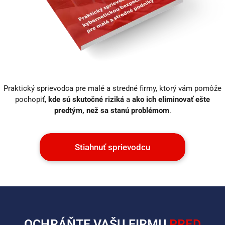
Praktický sprievodca pre malé a stredné firmy, ktorý vám pomôže
pochopiť,
kde sú skutočné riziká
a
ako ich eliminovať ešte
predtým, než sa stanú problémom
.
Stiahnuť sprievodcu
OCHRÁŇTE VAŠU FIRMU
PRED