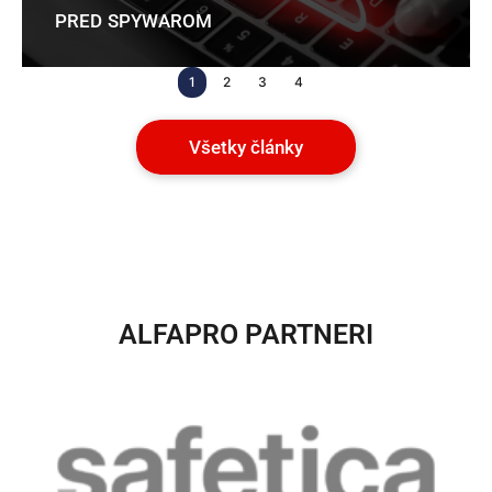
PRED SPYWAROM
1
2
3
4
Všetky články
ALFAPRO PARTNERI​