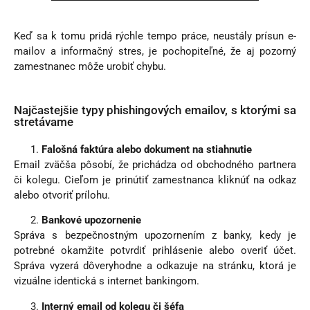
Keď sa k tomu pridá rýchle tempo práce, neustály prísun e-
mailov a informačný stres, je pochopiteľné, že aj pozorný
zamestnanec môže urobiť chybu.
Najčastejšie typy phishingových emailov, s ktorými sa
stretávame
Falošná faktúra alebo dokument na stiahnutie
Email zväčša pôsobí, že prichádza od obchodného partnera
či kolegu. Cieľom je prinútiť zamestnanca kliknúť na odkaz
alebo otvoriť prílohu.
Bankové upozornenie
Správa s bezpečnostným upozornením z banky, kedy je
potrebné okamžite potvrdiť prihlásenie alebo overiť účet.
Správa vyzerá dôveryhodne a odkazuje na stránku, ktorá je
vizuálne identická s internet bankingom.
Interný email od kolegu či šéfa