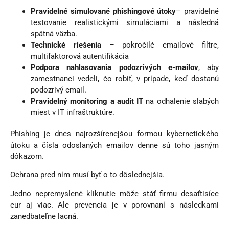
Pravidelné simulované phishingové útoky
– pravidelné
testovanie realistickými simuláciami a následná
spätná väzba.
Technické riešenia
– pokročilé emailové filtre,
multifaktorová autentifikácia
Podpora nahlasovania podozrivých e-mailov
, aby
zamestnanci vedeli, čo robiť, v prípade, keď dostanú
podozrivý email.
Pravidelný monitoring a audit IT
na odhalenie slabých
miest v IT infraštruktúre.
Phishing je dnes najrozšírenejšou formou kybernetického
útoku a čísla odoslaných emailov denne sú toho jasným
dôkazom.
Ochrana pred ním musí byť o to dôslednejšia.
Jedno nepremyslené kliknutie môže stáť firmu desaťtisíce
eur aj viac. Ale prevencia je v porovnaní s následkami
zanedbateľne lacná.