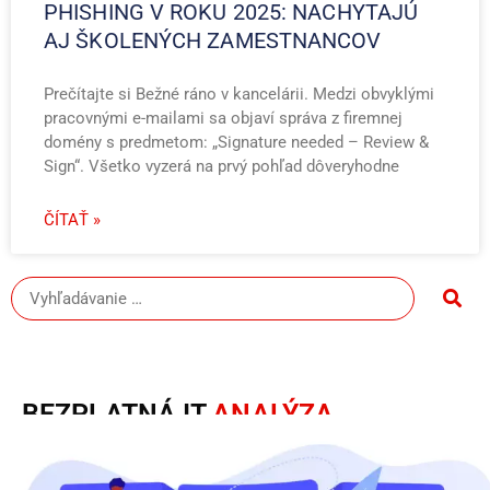
PHISHING V ROKU 2025: NACHYTAJÚ
AJ ŠKOLENÝCH ZAMESTNANCOV
Prečítajte si Bežné ráno v kancelárii. Medzi obvyklými
pracovnými e-mailami sa objaví správa z firemnej
domény s predmetom: „Signature needed – Review &
Sign“. Všetko vyzerá na prvý pohľad dôveryhodne
ČÍTAŤ »
BEZPLATNÁ IT
ANALÝZA