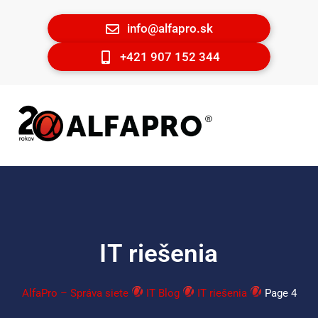
info@alfapro.sk
+421 907 152 344
IT riešenia
AlfaPro – Správa siete
IT Blog
IT riešenia
Page 4