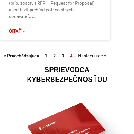
(príp. zostaviť RFP – Request for Proposal)
a zostaviť prehľad potenciálnych
dodávateľov…
ČÍTAŤ »
« Predchádzajúce
1
2
3
4
Nasledujúce »
SPRIEVODCA
KYBERBEZPEČNOSŤOU