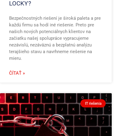
LOCKY?
Bezpečnostných riešení je široká paleta a pre
každú firmu sa hodí iné riešenie. Preto pre
našich nových potenciálnych klientov na
začiatku našej spolupráce vypracujeme
nezávislú, nezáväznú a bezplatnú analýzu
terajšieho stavu a navrhneme riešenie na
mieru.
ČÍTAŤ »
IT riešenia