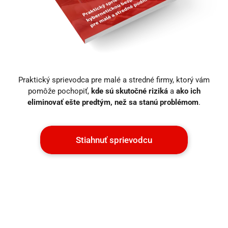
Praktický sprievodca pre malé a stredné firmy, ktorý vám
pomôže pochopiť,
kde sú skutočné riziká
a
ako ich
eliminovať ešte predtým, než sa stanú problémom
.
Stiahnuť sprievodcu