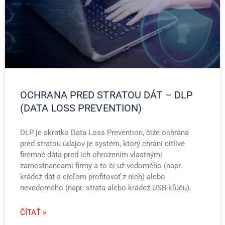
OCHRANA PRED STRATOU DÁT – DLP
(DATA LOSS PREVENTION)
DLP je skratka Data Loss Prevention, čiže ochrana
pred stratou údajov je systém, ktorý chráni citlivé
firemné dáta pred ich ohrozením vlastnými
zamestnancami firmy a to či už vedomého (napr.
krádež dát s cieľom profitovať z nich) alebo
nevedomého (napr. strata alebo krádež USB kľúču).
ČÍTAŤ »