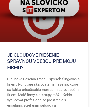
JE CLOUDOVÉ RIEŠENIE
SPRÁVNOU VOĽBOU PRE MOJU
FIRMU?
Cloudové riešenia zmenili spôsob fungovania
firiem. Ponúkajú škálovateľné riešenia, ktoré
sa ľahko prispôsobia meniacim sa potrebám
firiem. Malé firmy a startupy môžu rýchlo
vybudovať profesionálne prostredie s
emailami, zdieľaním súborov a