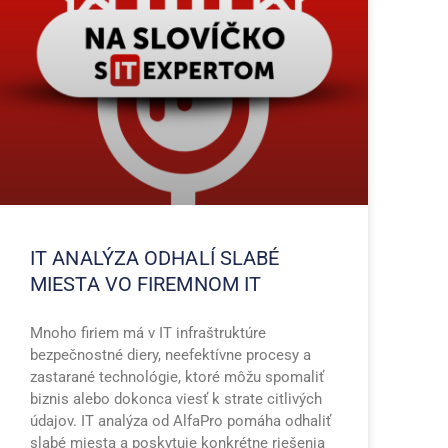
IT ANALÝZA ODHALÍ SLABÉ
MIESTA VO FIREMNOM IT
Mnoho firiem má v IT infraštruktúre
bezpečnostné diery, neefektívne procesy a
zastarané technológie, ktoré môžu spomaliť
biznis alebo dokonca viesť k strate citlivých
údajov. IT analýza od AlfaPro pomáha odhaliť
slabé miesta a poskytuje konkrétne riešenia