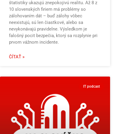
štatistiky ukazujú znepokojivú realitu. Až 8 z
10 slovenských firiem má problémy so
zálohovaním dát – buď zálohy vôbec
neexistujú, sú len čiastkové, alebo sa
nevykonávajú pravidelne. Výsledkom je
falošný pocit bezpečia, ktorý sa rozplynie pri
prvom vážnom incidente.
ČÍTAŤ »
IT podcast