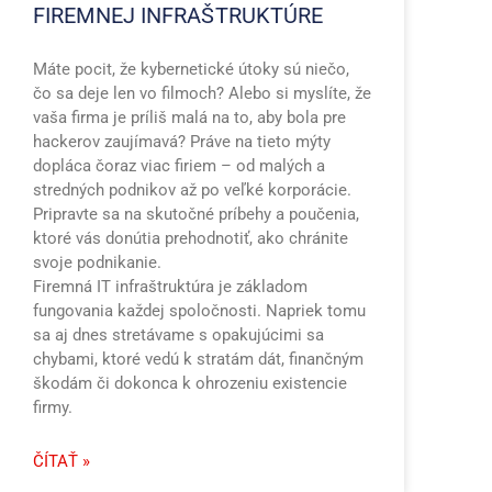
FIREMNEJ INFRAŠTRUKTÚRE
Máte pocit, že kybernetické útoky sú niečo,
čo sa deje len vo filmoch? Alebo si myslíte, že
vaša firma je príliš malá na to, aby bola pre
hackerov zaujímavá? Práve na tieto mýty
dopláca čoraz viac firiem – od malých a
stredných podnikov až po veľké korporácie.
Pripravte sa na skutočné príbehy a poučenia,
ktoré vás donútia prehodnotiť, ako chránite
svoje podnikanie.
Firemná IT infraštruktúra je základom
fungovania každej spoločnosti. Napriek tomu
sa aj dnes stretávame s opakujúcimi sa
chybami, ktoré vedú k stratám dát, finančným
škodám či dokonca k ohrozeniu existencie
firmy.
ČÍTAŤ »