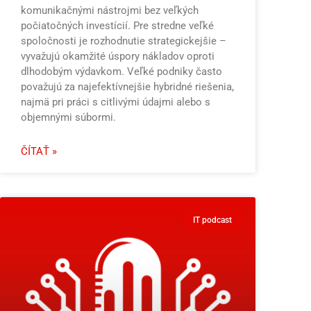
komunikačnými nástrojmi bez veľkých
počiatočných investícií. Pre stredne veľké
spoločnosti je rozhodnutie strategickejšie –
vyvažujú okamžité úspory nákladov oproti
dlhodobým výdavkom. Veľké podniky často
považujú za najefektívnejšie hybridné riešenia,
najmä pri práci s citlivými údajmi alebo s
objemnými súbormi.
ČÍTAŤ »
IT podcast