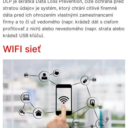
DLP je skratka Data Loss Prevention, čiže ochrana pred
stratou údajov je systém, ktorý chráni citlivé firemné
dáta pred ich ohrozením vlastnými zamestnancami
firmy a to či už vedomého (napr. krádež dát s cieľom
profitovať z nich) alebo nevedomého (napr. strata alebo
krádež USB kľúču).
WIFI sieť