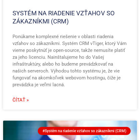
SYSTÉM NA RIADENIE VZŤAHOV SO
ZÁKAZNÍKMI (CRM)
Ponúkame komplexné riešenie v oblasti riadenia
vzťahov so zákazníkmi. Systém CRM vTiger, ktorý Vám
vieme poskytnúť je open-source, takže nemusíte platiť
za jeho licenciu. Nainštalujeme ho do Vašej
infraštruktúry, alebo ho budeme prevádzkovať na
našich serveroch. Výhodou tohto systému je, že vie
fungovať na akomkoľvek webovom hostingu, čiže je
prevádzka je veľmi lacná.
ČÍTAŤ »
#Systém na riadenie vzťahov so zákazníkmi (CRM)