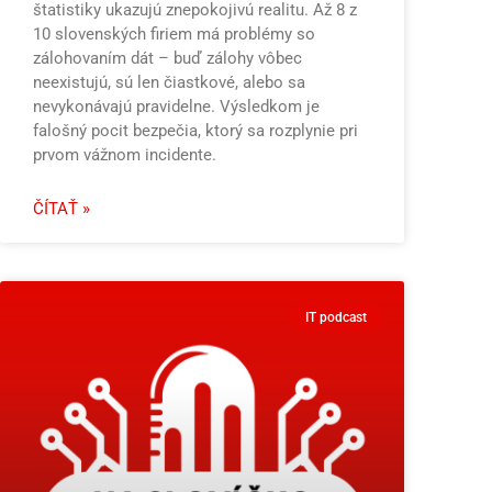
štatistiky ukazujú znepokojivú realitu. Až 8 z
10 slovenských firiem má problémy so
zálohovaním dát – buď zálohy vôbec
neexistujú, sú len čiastkové, alebo sa
nevykonávajú pravidelne. Výsledkom je
falošný pocit bezpečia, ktorý sa rozplynie pri
prvom vážnom incidente.
ČÍTAŤ »
IT podcast