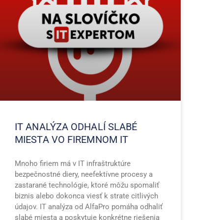
IT ANALÝZA ODHALÍ SLABÉ
MIESTA VO FIREMNOM IT
Mnoho firiem má v IT infraštruktúre
bezpečnostné diery, neefektívne procesy a
zastarané technológie, ktoré môžu spomaliť
biznis alebo dokonca viesť k strate citlivých
údajov. IT analýza od AlfaPro pomáha odhaliť
slabé miesta a poskytuje konkrétne riešenia