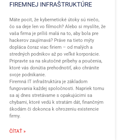
FIREMNEJ INFRAŠTRUKTÚRE
Máte pocit, že kybernetické útoky sú niečo,
čo sa deje len vo filmoch? Alebo si myslíte, že
vaša firma je príliš malá na to, aby bola pre
hackerov zaujímavá? Práve na tieto mýty
dopláca čoraz viac firiem – od malých a
stredných podnikov až po veľké korporácie.
Pripravte sa na skutočné príbehy a poučenia,
ktoré vás donútia prehodnotiť, ako chránite
svoje podnikanie.
Firemná IT infraštruktúra je základom
fungovania každej spoločnosti. Napriek tomu
sa aj dnes stretávame s opakujúcimi sa
chybami, ktoré vedú k stratám dát, finančným
škodám či dokonca k ohrozeniu existencie
firmy.
ČÍTAŤ »