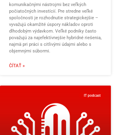
komunikačnými nástrojmi bez veľkých
počiatočných investícií. Pre stredne veľké
spoločnosti je rozhodnutie strategickejšie –
vyvažujú okamžité úspory nákladov oproti
dlhodobým výdavkom. Veľké podniky často
považujú za najefektívnejšie hybridné riešenia,
najmä pri práci s citlivými údajmi alebo s
objemnými súbormi.
ČÍTAŤ »
IT podcast