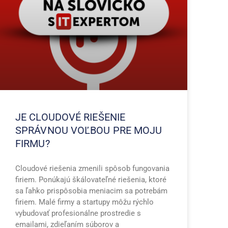
JE CLOUDOVÉ RIEŠENIE
SPRÁVNOU VOĽBOU PRE MOJU
FIRMU?
Cloudové riešenia zmenili spôsob fungovania
firiem. Ponúkajú škálovateľné riešenia, ktoré
sa ľahko prispôsobia meniacim sa potrebám
firiem. Malé firmy a startupy môžu rýchlo
vybudovať profesionálne prostredie s
emailami, zdieľaním súborov a