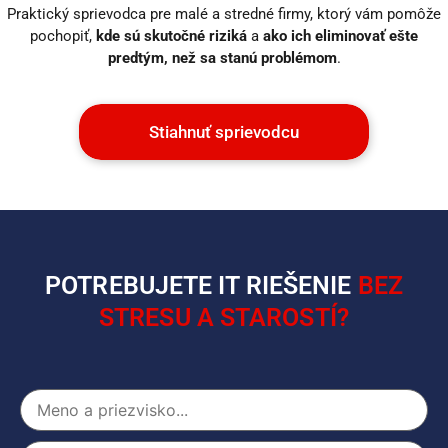
Praktický sprievodca pre malé a stredné firmy, ktorý vám pomôže
pochopiť,
kde sú skutočné riziká
a
ako ich eliminovať ešte
predtým, než sa stanú problémom
.
Stiahnuť sprievodcu
POTREBUJETE IT RIEŠENIE
BEZ
STRESU A STAROSTÍ?