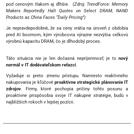
pod cenovým tlakom aj dlhšie.
(Zdroj: TrendForce: Memory
Makers Reportedly Halt Quotes on Select DRAM, NAND
Products as China Faces “Daily Pricing”)
Je nepravdepodobné, že sa ceny vrátia na úroveň z obdobia
pred AI boomom, kým výrobcovia výrazne nezvýšia celkovú
výrobnú kapacitu DRAM, čo je dlhodobý proces.
Táto situácia nie je len dočasná nepríjemnosť; je to
nový
normál v IT dodávateľskom reťazci
.
Vyžaduje si preto zmenu prístupu. Namiesto reaktívneho
nakupovania je kľúčové
proaktívne strategické plánovanie IT
zdrojov
. Firmy, ktoré pochopia príčiny tohto posunu a
proaktívne prispôsobia svoje IT nákupné stratégie, budú v
najbližších rokoch v lepšej pozícii.