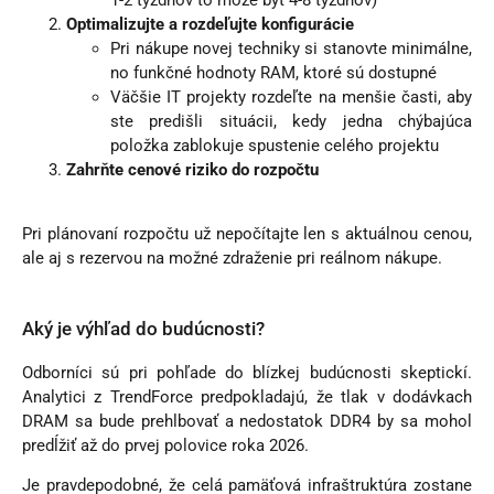
Optimalizujte a rozdeľujte konfigurácie
Pri nákupe novej techniky si stanovte minimálne,
no funkčné hodnoty RAM, ktoré sú dostupné
Väčšie IT projekty rozdeľte na menšie časti, aby
ste predišli situácii, kedy jedna chýbajúca
položka zablokuje spustenie celého projektu
Zahrňte cenové riziko do rozpočtu
Pri plánovaní rozpočtu už nepočítajte len s aktuálnou cenou,
ale aj s rezervou na možné zdraženie pri reálnom nákupe.
Aký je výhľad do budúcnosti?
Odborníci sú pri pohľade do blízkej budúcnosti skeptickí.
Analytici z TrendForce predpokladajú, že tlak v dodávkach
DRAM sa bude prehlbovať a nedostatok DDR4 by sa mohol
predĺžiť až do prvej polovice roka 2026.
Je pravdepodobné, že celá pamäťová infraštruktúra zostane