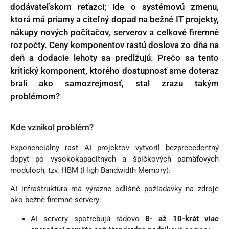
dodávateľskom reťazci; ide o systémovú zmenu,
ktorá má priamy a citeľný dopad na bežné IT projekty,
nákupy nových počítačov, serverov a celkové firemné
rozpočty. Ceny komponentov rastú doslova zo dňa na
deň a dodacie lehoty sa predlžujú. Prečo sa tento
kritický komponent, ktorého dostupnosť sme doteraz
brali ako samozrejmosť, stal zrazu takým
problémom?
Kde vznikol problém?
Exponenciálny rast AI projektov vytvoril bezprecedentný
dopyt po vysokokapacitných a špičkových pamäťových
moduloch, tzv. HBM (High Bandwidth Memory).
AI infraštruktúra má výrazne odlišné požiadavky na zdroje
ako bežné firemné servery:
AI servery spotrebujú rádovo
8- až 10-krát viac