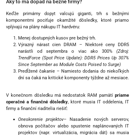
Aký to má dopad na bežné firmy?
Keďže primárny dopyt valcujú giganti, trh s bežnými
komponentmi pociťuje okamžité dôsledky, ktoré priamo
vplývajú na plány nákupu IT hardvéru:
Menej dostupných kusov pre bežný trh.
Výrazný nárast cien DRAM – Niektoré ceny DDR5
narástli od septembra o viac ako 300%
(Zdroj:
TrendForce (Spot Price Update): DDR5 Prices Up 307%
Since September as Module Costs Poised to Surge)
Predĺžené čakanie – Namiesto dodania do niekoľkých
dní sa čaká na kritické komponenty týždne až mesiace.
V konečnom dôsledku má nedostatok RAM pamätí
priame
operačné a finančné dôsledky
, ktoré musia IT oddelenia, IT
firmy a finanční riaditelia riešiť:
Oneskorenie projektov
– Nasadenie nových serverov,
obnova počítačov alebo spustenie naplánovaných IT
projektov (napr. virtualizácia, migrácia dát) sa musia