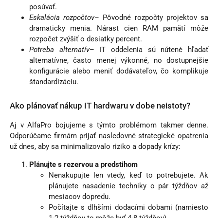
posúvať.
Eskalácia rozpočtov
– Pôvodné rozpočty projektov sa
dramaticky menia. Nárast cien RAM pamätí môže
rozpočet zvýšiť o desiatky percent.
Potreba alternatív
– IT oddelenia sú nútené hľadať
alternatívne, často menej výkonné, no dostupnejšie
konfigurácie alebo meniť dodávateľov, čo komplikuje
štandardizáciu.
Ako plánovať nákup IT hardwaru v dobe neistoty?
Aj v AlfaPro bojujeme s týmto problémom takmer denne.
Odporúčame firmám prijať nasledovné strategické opatrenia
už dnes, aby sa minimalizovalo riziko a dopady krízy:
Plánujte s rezervou a predstihom
Nenakupujte len vtedy, keď to potrebujete. Ak
plánujete nasadenie techniky o pár týždňov až
mesiacov dopredu.
Počítajte s dlhšími dodacími dobami (namiesto
1-2 týždňov to môže byť 4-8 týždňov)