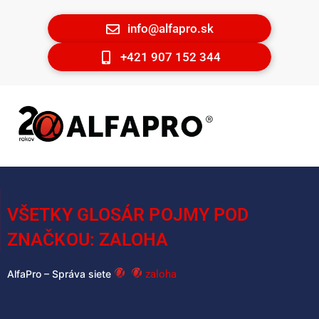
info@alfapro.sk
+421 907 152 344
VŠETKY GLOSÁR POJMY POD
ZNAČKOU: ZALOHA
zaloha
AlfaPro – Správa siete