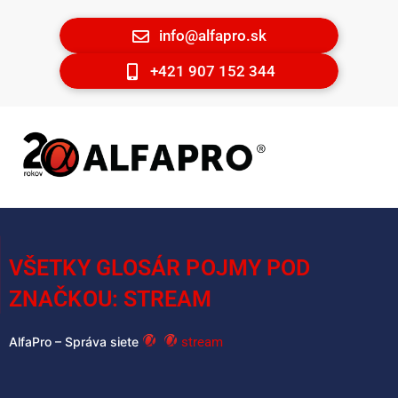
info@alfapro.sk
+421 907 152 344
VŠETKY GLOSÁR POJMY POD
ZNAČKOU: STREAM
stream
AlfaPro – Správa siete