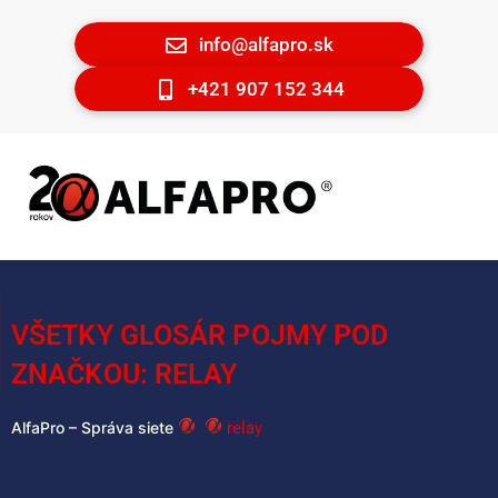
info@alfapro.sk
+421 907 152 344
VŠETKY GLOSÁR POJMY POD
ZNAČKOU: RELAY
relay
AlfaPro – Správa siete