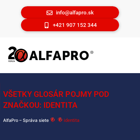
info@alfapro.sk
+421 907 152 344
VŠETKY GLOSÁR POJMY POD
ZNAČKOU: IDENTITA
identita
AlfaPro – Správa siete