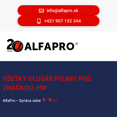
info@alfapro.sk
+421 907 152 344
VŠETKY GLOSÁR POJMY POD
ZNAČKOU: HW
hw
AlfaPro – Správa siete