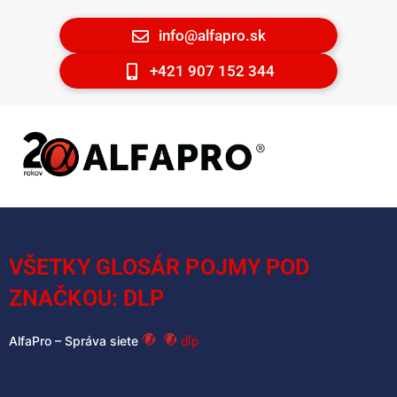
info@alfapro.sk
+421 907 152 344
VŠETKY GLOSÁR POJMY POD
ZNAČKOU: DLP
dlp
AlfaPro – Správa siete