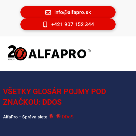
info@alfapro.sk
+421 907 152 344
VŠETKY GLOSÁR POJMY POD
ZNAČKOU: DDOS
DDoS
AlfaPro – Správa siete