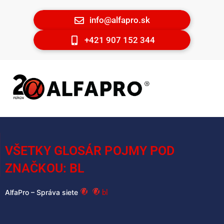
info@alfapro.sk
+421 907 152 344
VŠETKY GLOSÁR POJMY POD
ZNAČKOU: BL
bl
AlfaPro – Správa siete