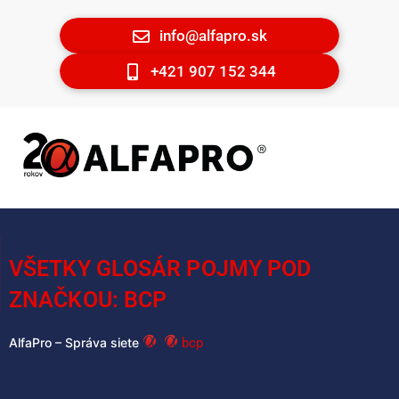
info@alfapro.sk
+421 907 152 344
VŠETKY GLOSÁR POJMY POD
ZNAČKOU: BCP
bcp
AlfaPro – Správa siete