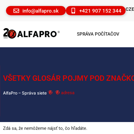
CZ
info@alfapro.sk
+421 907 152 344
SPRÁVA POČÍTAČOV
VŠETKY GLOSÁR POJMY POD ZNAČK
adresa
AlfaPro – Správa siete
Zdá sa, že nemôžeme nájsť to, čo hľadáte.