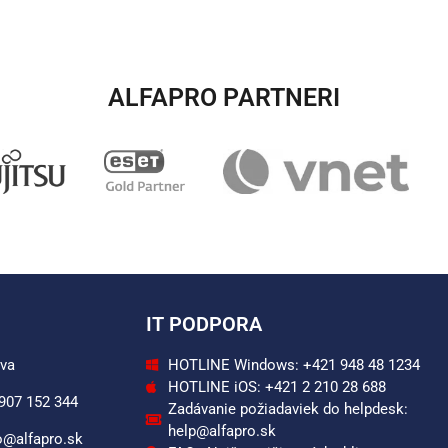
ALFAPRO PARTNERI​
IT PODPORA
ava
HOTLINE Windows: +421 948 48 1234
HOTLINE iOS: +421 2 210 28 688
 907 152 344
Zadávanie požiadaviek do helpdesk:
help@alfapro.sk
o@alfapro.sk