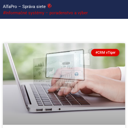
AlfaPro – Správa siete
#Informačné systémy – poradenstvo a výber
#CRM vTiger