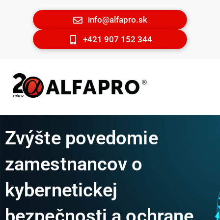
info@alfapro.sk
+421 907 152 344
Zvýšte povedomie
zamestnancov o
kybernetickej
bezpečnosti a ochrane