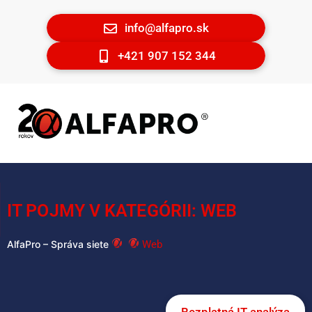
info@alfapro.sk
+421 907 152 344
IT POJMY V KATEGÓRII: WEB
Web
AlfaPro – Správa siete