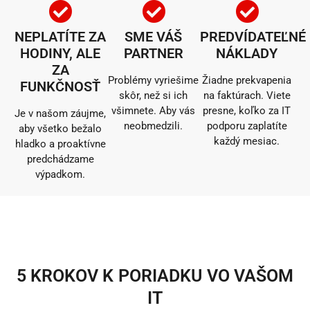
NEPLATÍTE ZA
SME VÁŠ
PREDVÍDATEĽNÉ
HODINY, ALE
PARTNER
NÁKLADY
ZA
Problémy vyriešime
Žiadne prekvapenia
FUNKČNOSŤ
skôr, než si ich
na faktúrach. Viete
všimnete. Aby vás
presne, koľko za IT
Je v našom záujme,
neobmedzili.
podporu zaplatíte
aby všetko bežalo
každý mesiac.
hladko a proaktívne
predchádzame
výpadkom.
5 KROKOV K PORIADKU VO VAŠOM
IT