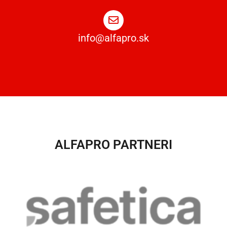
info@alfapro.sk
ALFAPRO PARTNERI​