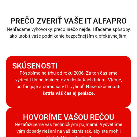
PREČO ZVERIŤ VAŠE IT ALFAPRO
Nehľadáme výhovorky, prečo niečo nejde. Hľadáme spôsoby,
ako urobiť vaše podnikanie bezpečnejším a efektívnejším.
SKÚSENOSTI
Pôsobíme na trhu od roku 2006. Za ten čas sme
vyriešili tisíce incidentov v desiatkach firiem. Vieme,
čo funguje a čomu sa v IT vyhnúť. Naše skúsenosti
šetria váš čas aj peniaze.
HOVORÍME VAŠOU REČOU
Nezaťažujeme vás technickými pojmami. Vysvetlíme
vám dopady riešení na váš biznis tak, aby ste mohli