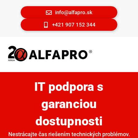
info@alfapro.sk
+421 907 152 344
IT podpora s
garanciou
dostupnosti
Nestrácajte čas riešením technických problémov.