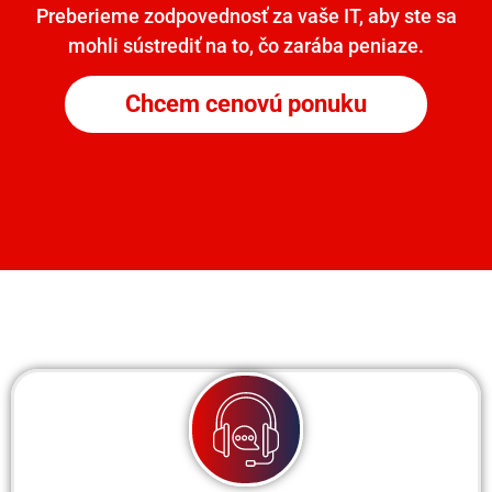
Preberieme zodpovednosť za vaše IT, aby ste sa
mohli sústrediť na to, čo zarába peniaze.
Chcem cenovú ponuku