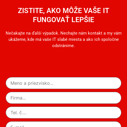
ZISTITE, AKO MÔŽE VAŠE IT
FUNGOVAŤ LEPŠIE
Nečakajte na ďalší výpadok. Nechajte nám kontakt a my vám
ukážeme, kde má vaše IT slabé miesta a ako ich spoločne
odstránime.