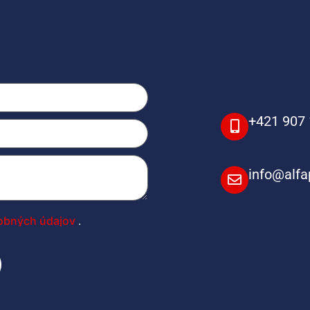
+421 907 
info@alfa
obných údajov
.