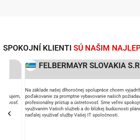
SPOKOJNÍ KLIENTI
SÚ NAŠIM NAJLE
FELBERMAYR SLOVAKIA S.R.O.
Na základe našej dlhoročnej spolupráce chcem vyjadriť
em,
poďakovanie za promptne vybavovanie našich požiadaviek,
ť.
profesionálny prístup a ústretovosť. Sme veľmi spokojní s
využívaním Vašich služieb a do blízkej budúcnosti plánujeme
naďalej využívať služby Vašej IT spoločnosti.