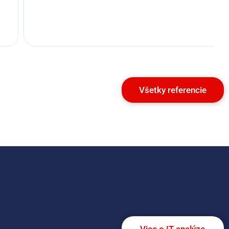
Všetky referencie
Viac o IT analýze