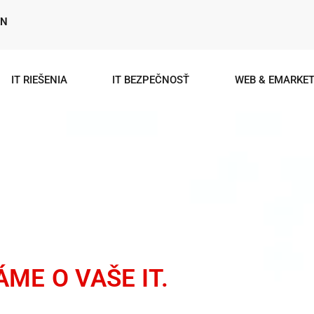
EN
IT RIEŠENIA
IT BEZPEČNOSŤ
WEB & EMARKET
S RODINOU NA
ME O VAŠE IT.