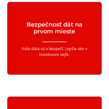
Bezpečnosť dát na
prvom mieste
Vaše dáta sú v bezpečí. Lepšie ako v
hotelovom sejfe.