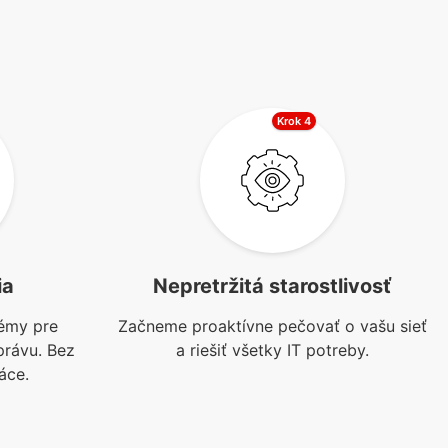
Krok 4
ia
Nepretržitá starostlivosť
émy pre
Začneme proaktívne pečovať o vašu sieť
právu. Bez
a riešiť všetky IT potreby.
áce.