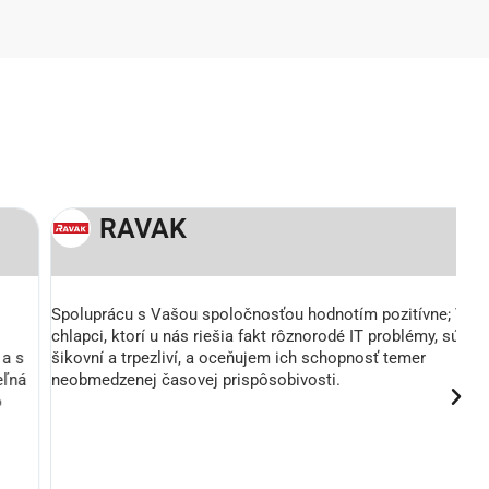
RAVAK
Spoluprácu s Vašou spoločnosťou hodnotím pozitívne; Vaši
Ch
chlapci, ktorí u nás riešia fakt rôznorodé IT problémy, sú
vy
šikovní a trpezliví, a oceňujem ich schopnosť temer
sl
neobmedzenej časovej prispôsobivosti.
na
ri
pr
sp