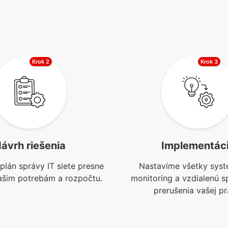
Krok 2
Krok 3
ávrh riešenia
Implementác
plán správy IT siete presne
Nastavíme všetky syst
ašim potrebám a rozpočtu.
monitoring a vzdialenú s
prerušenia vašej pr