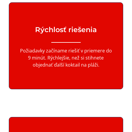
Rýchlosť riešenia
Požiadavky začíname riešiť v priemere do
9 minút. Rýchlejšie, než si stihnete
objednať ďalší koktail na pláži.