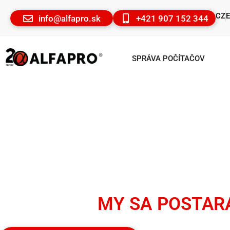
CZ
info@alfapro.sk
+421 907 152 344
SPRÁVA POČÍTAČOV
ZATIAĽ ČO ODDYCHUJETE 
MALLORCE
MY SA POSTARÁ