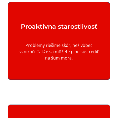
Proaktívna starostlivosť
Problémy riešime skôr, než vôbec
vzniknú. Takže sa môžete plne sústrediť
na šum mora.