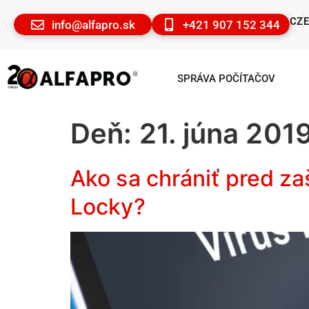
CZ
info@alfapro.sk
+421 907 152 344
SPRÁVA POČÍTAČOV
Deň:
21. júna 201
Ako sa chrániť pred za
Locky?