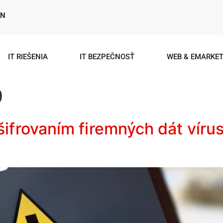
EN
IT RIEŠENIA
IT BEZPEČNOSŤ
WEB & EMARKET
9
šifrovaním firemných dát víru