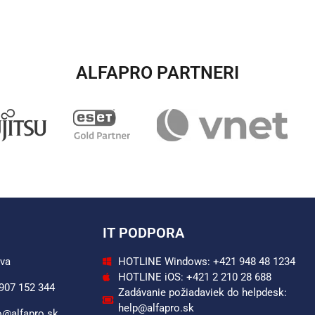
ALFAPRO PARTNERI​
IT PODPORA
ava
HOTLINE Windows: +421 948 48 1234
HOTLINE iOS: +421 2 210 28 688
 907 152 344
Zadávanie požiadaviek do helpdesk:
help@alfapro.sk
o@alfapro.sk