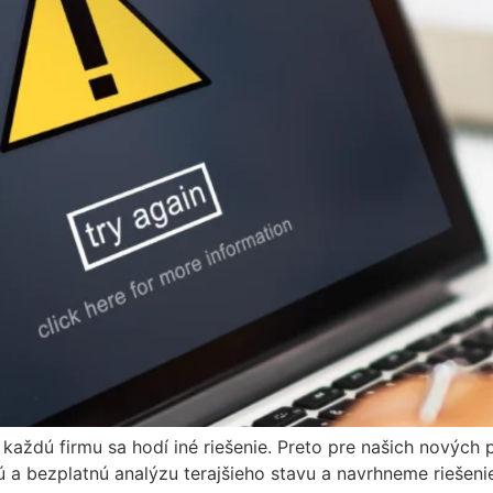
 každú firmu sa hodí iné riešenie. Preto pre našich nových 
a bezplatnú analýzu terajšieho stavu a navrhneme riešenie