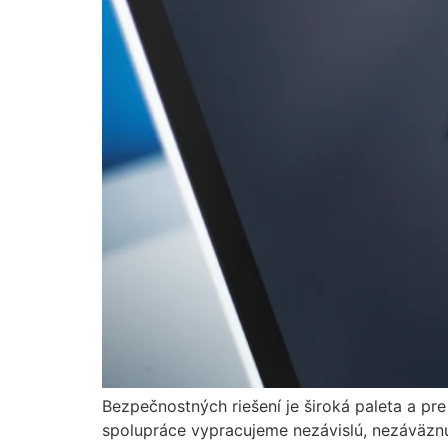
Bezpečnostných riešení je široká paleta a pre
spolupráce vypracujeme nezávislú, nezáväznú 