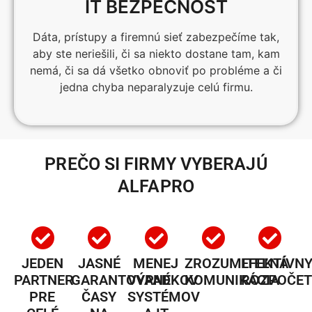
IT BEZPEČNOSŤ
Dáta, prístupy a firemnú sieť zabezpečíme tak,
aby ste neriešili, či sa niekto dostane tam, kam
nemá, či sa dá všetko obnoviť po probléme a či
jedna chyba neparalyzuje celú firmu.
PREČO SI FIRMY VYBERAJÚ
ALFAPRO​
JEDEN
JASNÉ
MENEJ
ZROZUMITEĽNÁ
EFEKTÍVN
PARTNER
GARANTOVANÉ
VÝPADKOV
KOMUNIKÁCIA
ROZPOČE
PRE
ČASY
SYSTÉMOV