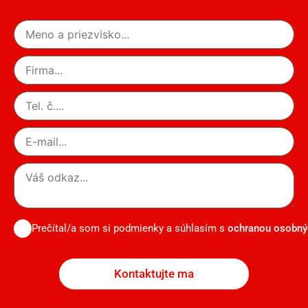
Prečítal/a som si podmienky a súhlasím s
ochranou osobný
Kontaktujte ma