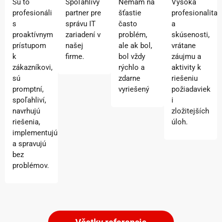
Sú to
Spoľahlivý
Nemám na
Vysoká
profesionáli
partner pre
šťastie
profesionalita
s
správu IT
často
a
proaktívnym
zariadení v
problém,
skúsenosti,
prístupom
našej
ale ak bol,
vrátane
k
firme.
bol vždy
záujmu a
zákazníkovi,
rýchlo a
aktivity k
sú
zdarne
riešeniu
promptní,
vyriešený
požiadaviek
spoľahliví,
i
navrhujú
zložitejších
riešenia,
úloh.
implementujú
a spravujú
bez
problémov.