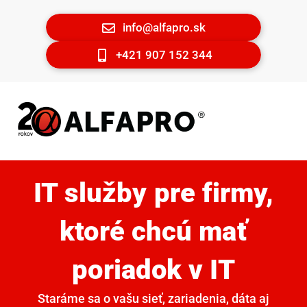
info@alfapro.sk
+421 907 152 344
IT služby pre firmy,
ktoré chcú mať
poriadok v IT
Staráme sa o vašu sieť, zariadenia, dáta aj